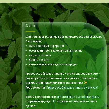
О нас
Сайт посвящен развитию идеи ПриродоСоОбразной Жизни.
А это значит:
жить в согласии с природой
осознавать себя гармоничной личностью
излучать любовь
дарить радость
уметь наслаждаться дарами природы
ПриродоСоОбразное питание - это НЕ сыроедение! Это -
без запретов и ограничений, а в согласии с Природой и
вашими ИНДИВИДУАЛЬНЫМИ особенностями!
Подробнее тут:
ПриродоСоОбразное питание - это как?
Можем предложить вам
эксклюзивные съедобные травы
,
собранные вручную. То, что кушаем сами, только самое
лучшее!