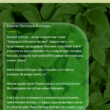
Книги Натальи Кобзарь
Наталья Кобзарь
- автор четырех книг серии
"ПриродоСоОбразное питание". Каждая книга - это
продолжение предыдущей! Описание съедобный трав и
рецептов их приготовления есть в каждой книге Натальи
Кобзарь. Травы не повторяются!!! В каждой книге описаны
разные травы!
Книги Натальи Кобзарь есть в Украине, в России и в
Беларуси. Их можно купить
тут
Жители других стран! Пишите заказ
в контактной форме
.
Мы придумаем способ как вам их отправить!
Если у вас есть возможность и желание распространять
книги Натальи Кобзарь, то будем рады предложить вам их
по оптовой цене. Книги Натальи Кобзарь опт:
пишите сюда