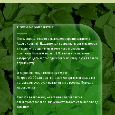
Наши мероприятия
Фото, адреса, отзывы о наших мероприятиях ищите в
Архиве событий
. Находите там координаты организаторов
из вашего города - и вы знаете кого уговаривать
пригласить Наталью вновь! :-) Можно ввести название
интересующего вас города в поиск по сайту. Лупа в правом
верхнем углу.
О мероприятиях, развивающих идею
ПриродоСоОбразности, которые мы организовываем и в
которых мы участвуем можно узнать в рубрике
Будущие
мероприятия
Следите за анонсами, не все наши мероприятия
планируются заранее. Анонс может появиться за неделю до
события!