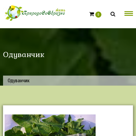
Skip
to
0
content
Одуванчик
Одуванчик