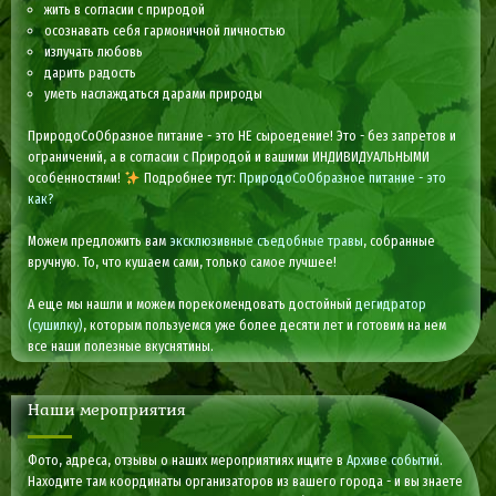
жить в согласии с природой
осознавать себя гармоничной личностью
излучать любовь
дарить радость
уметь наслаждаться дарами природы
ПриродоСоОбразное питание - это НЕ сыроедение! Это - без запретов и
ограничений, а в согласии с Природой и вашими ИНДИВИДУАЛЬНЫМИ
особенностями!
Подробнее тут:
ПриродоСоОбразное питание - это
как?
Можем предложить вам
эксклюзивные съедобные травы
, собранные
вручную. То, что кушаем сами, только самое лучшее!
А еще мы нашли и можем порекомендовать достойный
дегидратор
(сушилку)
, которым пользуемся уже более десяти лет и готовим на нем
все наши полезные вкуснятины.
Наши мероприятия
Фото, адреса, отзывы о наших мероприятиях ищите в
Архиве событий
.
Находите там координаты организаторов из вашего города - и вы знаете