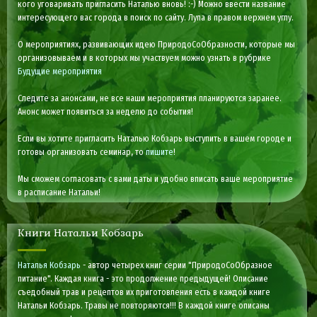
кого уговаривать пригласить Наталью вновь! :-) Можно ввести название
интересующего вас города в поиск по сайту. Лупа в правом верхнем углу.
О мероприятиях, развивающих идею ПриродоСоОбразности, которые мы
организовываем и в которых мы участвуем можно узнать в рубрике
Будущие мероприятия
Следите за анонсами, не все наши мероприятия планируются заранее.
Анонс может появиться за неделю до события!
Если вы хотите пригласить Наталью Кобзарь выступить в вашем городе и
готовы организовать семинар, то
пишите
!
Мы сможем согласовать с вами даты и удобно вписать ваше мероприятие
в расписание Натальи!
Книги Натальи Кобзарь
Наталья Кобзарь
- автор четырех книг серии "ПриродоСоОбразное
питание". Каждая книга - это продолжение предыдущей! Описание
съедобный трав и рецептов их приготовления есть в каждой книге
Натальи Кобзарь. Травы не повторяются!!! В каждой книге описаны