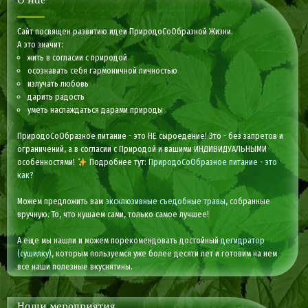
О нас
Сайт посвящен развитию идеи ПриродоСоОбразной Жизни.
А это значит:
жить в согласии с природой
осознавать себя гармоничной личностью
излучать любовь
дарить радость
уметь наслаждаться дарами природы
ПриродоСоОбразное питание - это НЕ сыроедение! Это - без запретов и
ограничений, а в согласии с Природой и вашими ИНДИВИДУАЛЬНЫМИ
особенностями!
Подробнее тут:
ПриродоСоОбразное питание - это
как?
Можем предложить вам
эксклюзивные съедобные травы
, собранные
вручную. То, что кушаем сами, только самое лучшее!
А еще мы нашли и можем порекомендовать достойный
дегидратор
(сушилку)
, которым пользуемся уже более десяти лет и готовим на нем
все наши полезные вкуснятины.
Наши мероприятия