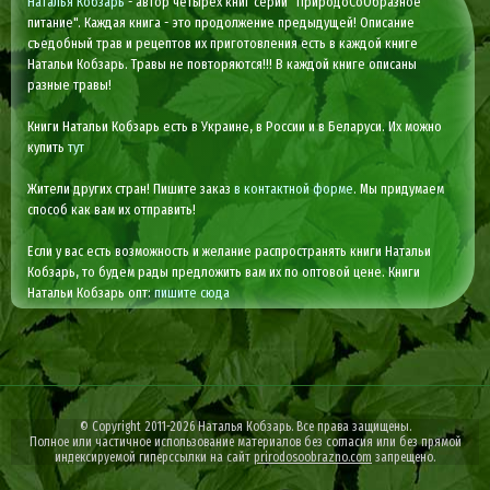
Наталья Кобзарь
- автор четырех книг серии "ПриродоСоОбразное
питание". Каждая книга - это продолжение предыдущей! Описание
съедобный трав и рецептов их приготовления есть в каждой книге
Натальи Кобзарь. Травы не повторяются!!! В каждой книге описаны
разные травы!
Книги Натальи Кобзарь есть в Украине, в России и в Беларуси. Их можно
купить
тут
Жители других стран! Пишите заказ
в контактной форме
. Мы придумаем
способ как вам их отправить!
Если у вас есть возможность и желание распространять книги Натальи
Кобзарь, то будем рады предложить вам их по оптовой цене. Книги
Натальи Кобзарь опт:
пишите сюда
© Copyright 2011-2026 Наталья Кобзарь. Все права защищены.
Полное или частичное использование материалов без согласия или без прямой
индексируемой гиперссылки на сайт
prirodosoobrazno.com
запрещено.