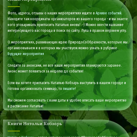
Фото, адреса, отзывы о наших мероприятиях ищите в
Архиве событий
.
Находите там координаты организаторов из вашего города - и вы знаете
кого уговаривать пригласить Наталью вновь! :-) Можно ввести название
интересующего вас города в поиск по сайту. Лупа в правом верхнем углу.
О мероприятиях, развивающих идею ПриродоСоОбразности, которые мы
организовываем и в которых мы участвуем можно узнать в рубрике
Будущие мероприятия
Следите за анонсами, не все наши мероприятия планируются заранее.
Анонс может появиться за неделю до события!
Если вы хотите пригласить Наталью Кобзарь выступить в вашем городе и
готовы организовать семинар, то
пишите
!
Мы сможем согласовать с вами даты и удобно вписать ваше мероприятие
в расписание Натальи!
Книги Натальи Кобзарь