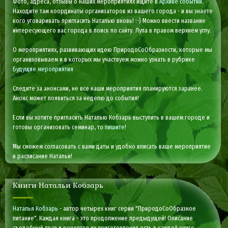
Фото, адреса, отзывы о наших мероприятиях ищите в
Архиве событий
.
Находите там координаты организаторов из вашего города - и вы знаете
кого уговаривать пригласить Наталью вновь! :-) Можно ввести название
интересующего вас города в поиск по сайту. Лупа в правом верхнем углу.
О мероприятиях, развивающих идею ПриродоСоОбразности, которые мы
организовываем и в которых мы участвуем можно узнать в рубрике
Будущие мероприятия
Следите за анонсами, не все наши мероприятия планируются заранее.
Анонс может появиться за неделю до события!
Если вы хотите пригласить Наталью Кобзарь выступить в вашем городе и
готовы организовать семинар, то
пишите
!
Мы сможем согласовать с вами даты и удобно вписать ваше мероприятие
в расписание Натальи!
Книги Натальи Кобзарь
Наталья Кобзарь
- автор четырех книг серии "ПриродоСоОбразное
питание". Каждая книга - это продолжение предыдущей! Описание
съедобный трав и рецептов их приготовления есть в каждой книге