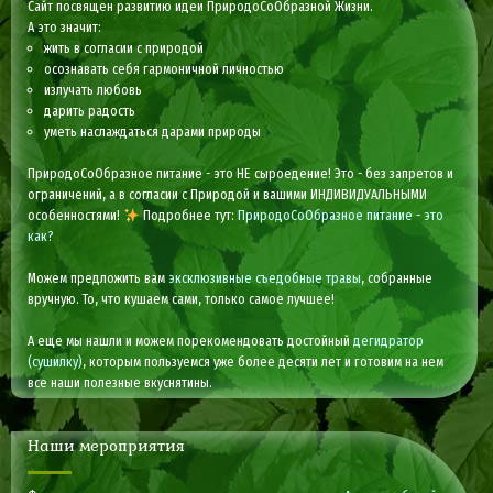
Сайт посвящен развитию идеи ПриродоСоОбразной Жизни.
А это значит:
жить в согласии с природой
осознавать себя гармоничной личностью
излучать любовь
дарить радость
уметь наслаждаться дарами природы
ПриродоСоОбразное питание - это НЕ сыроедение! Это - без запретов и
ограничений, а в согласии с Природой и вашими ИНДИВИДУАЛЬНЫМИ
особенностями!
Подробнее тут:
ПриродоСоОбразное питание - это
как?
Можем предложить вам
эксклюзивные съедобные травы
, собранные
вручную. То, что кушаем сами, только самое лучшее!
А еще мы нашли и можем порекомендовать достойный
дегидратор
(сушилку)
, которым пользуемся уже более десяти лет и готовим на нем
все наши полезные вкуснятины.
Наши мероприятия