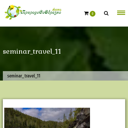
Skip
to
0
content
seminar_travel_11
seminar_travel_11