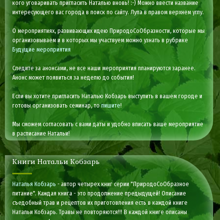
кого уговаривать пригласить Наталью вновь! :-) Можно ввести название
интересующего вас города в поиск по сайту. Лупа в правом верхнем углу.
О мероприятиях, развивающих идею ПриродоСоОбразности, которые мы
организовываем и в которых мы участвуем можно узнать в рубрике
Будущие мероприятия
Следите за анонсами, не все наши мероприятия планируются заранее.
Анонс может появиться за неделю до события!
Если вы хотите пригласить Наталью Кобзарь выступить в вашем городе и
готовы организовать семинар, то
пишите
!
Мы сможем согласовать с вами даты и удобно вписать ваше мероприятие
в расписание Натальи!
Книги Натальи Кобзарь
Наталья Кобзарь
- автор четырех книг серии "ПриродоСоОбразное
питание". Каждая книга - это продолжение предыдущей! Описание
съедобный трав и рецептов их приготовления есть в каждой книге
Натальи Кобзарь. Травы не повторяются!!! В каждой книге описаны