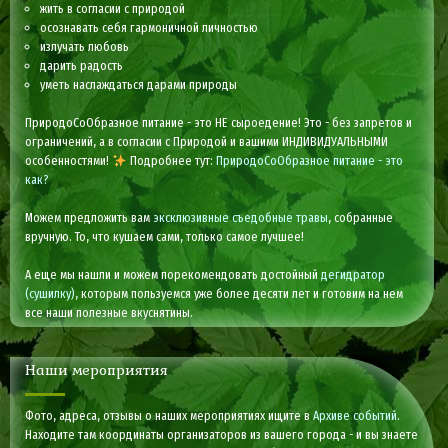
жить в согласии с природой
осознавать себя гармоничной личностью
излучать любовь
дарить радость
уметь наслаждаться дарами природы
ПриродоСоОбразное питание - это НЕ сыроедение! Это - без запретов и
ограничений, а в согласии с Природой и вашими ИНДИВИДУАЛЬНЫМИ
особенностями!
Подробнее тут:
ПриродоСоОбразное питание - это
как?
Можем предложить вам
эксклюзивные съедобные травы
, собранные
вручную. То, что кушаем сами, только самое лучшее!
А еще мы нашли и можем порекомендовать достойный
дегидратор
(сушилку)
, которым пользуемся уже более десяти лет и готовим на нем
все наши полезные вкуснятины.
Наши мероприятия
Фото, адреса, отзывы о наших мероприятиях ищите в
Архиве событий
.
Находите там координаты организаторов из вашего города - и вы знаете