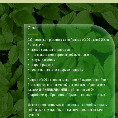
О нас
Сайт посвящен развитию идеи ПриродоСоОбразной Жизни.
А это значит:
жить в согласии с природой
осознавать себя гармоничной личностью
излучать любовь
дарить радость
уметь наслаждаться дарами природы
ПриродоСоОбразное питание - это НЕ сыроедение! Это -
без запретов и ограничений, а в согласии с Природой и
вашими ИНДИВИДУАЛЬНЫМИ особенностями!
Подробнее тут:
ПриродоСоОбразное питание - это как?
Можем предложить вам
эксклюзивные съедобные травы
,
собранные вручную. То, что кушаем сами, только самое
лучшее!