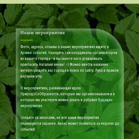
Наши мероприятия
Фото, адреса, отзывы о наших мероприятиях ищите в
Архиве событий
. Находите там координаты организаторов
из вашего города - и вы знаете кого уговаривать
пригласить Наталью вновь! :-) Можно ввести название
интересующего вас города в поиск по сайту. Лупа в правом
верхнем углу.
О мероприятиях, развивающих идею
ПриродоСоОбразности, которые мы организовываем и в
которых мы участвуем можно узнать в рубрике
Будущие
мероприятия
Следите за анонсами, не все наши мероприятия
планируются заранее. Анонс может появиться за неделю до
события!