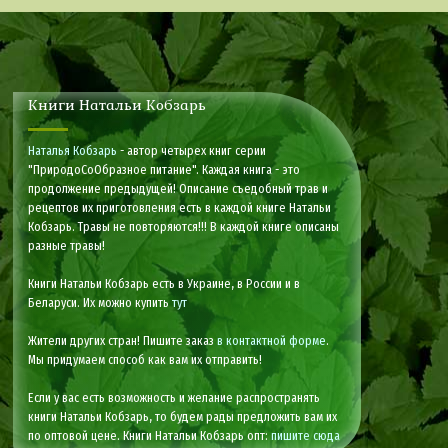
Книги Натальи Кобзарь
Наталья Кобзарь
- автор четырех книг серии
"ПриродоСоОбразное питание". Каждая книга - это
продолжение предыдущей! Описание съедобный трав и
рецептов их приготовления есть в каждой книге Натальи
Кобзарь. Травы не повторяются!!! В каждой книге описаны
разные травы!
Книги Натальи Кобзарь есть в Украине, в России и в
Беларуси. Их можно купить
тут
Жители других стран! Пишите заказ
в контактной форме
.
Мы придумаем способ как вам их отправить!
Если у вас есть возможность и желание распространять
книги Натальи Кобзарь, то будем рады предложить вам их
по оптовой цене. Книги Натальи Кобзарь опт:
пишите сюда