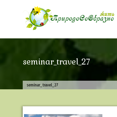
Skip
to
content
seminar_travel_27
seminar_travel_27