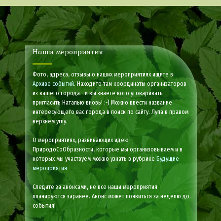
Наши мероприятия
Фото, адреса, отзывы о наших мероприятиях ищите в
Архиве событий
. Находите там координаты организаторов
из вашего города - и вы знаете кого уговаривать
пригласить Наталью вновь! :-) Можно ввести название
интересующего вас города в поиск по сайту. Лупа в правом
верхнем углу.
О мероприятиях, развивающих идею
ПриродоСоОбразности, которые мы организовываем и в
которых мы участвуем можно узнать в рубрике
Будущие
мероприятия
Следите за анонсами, не все наши мероприятия
планируются заранее. Анонс может появиться за неделю до
события!