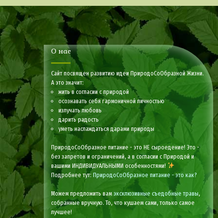
О нас
Сайт посвящен развитию идеи ПриродоСоОбразной Жизни.
А это значит:
жить в согласии с природой
осознавать себя гармоничной личностью
излучать любовь
дарить радость
уметь наслаждаться дарами природы
ПриродоСоОбразное питание - это НЕ сыроедение! Это -
без запретов и ограничений, а в согласии с Природой и
вашими ИНДИВИДУАЛЬНЫМИ особенностями!
Подробнее тут:
ПриродоСоОбразное питание - это как?
Можем предложить вам
эксклюзивные съедобные травы
,
собранные вручную. То, что кушаем сами, только самое
лучшее!