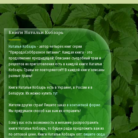
Книги Натальи Кобзарь
Наталья Кобзарь
- автор четырех книг серии
"ПриродоСоОбразное питание". Каждая книга - это
продолжение предыдущей! Описание съедобный трав и
рецептов их приготовления есть в каждой книге Натальи
Кобзарь. Травы не повторяются!!! В каждой книге описаны
разные травы!
Книги Натальи Кобзарь есть в Украине, в России и в
Беларуси. Их можно купить
тут
Жители других стран! Пишите заказ
в контактной форме
.
Мы придумаем способ как вам их отправить!
Если у вас есть возможность и желание распространять
книги Натальи Кобзарь, то будем рады предложить вам их
по оптовой цене. Книги Натальи Кобзарь опт:
пишите сюда