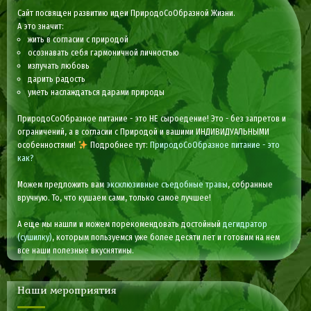
Сайт посвящен развитию идеи ПриродоСоОбразной Жизни.
А это значит:
жить в согласии с природой
осознавать себя гармоничной личностью
излучать любовь
дарить радость
уметь наслаждаться дарами природы
ПриродоСоОбразное питание - это НЕ сыроедение! Это - без запретов и
ограничений, а в согласии с Природой и вашими ИНДИВИДУАЛЬНЫМИ
особенностями!
Подробнее тут:
ПриродоСоОбразное питание - это
как?
Можем предложить вам
эксклюзивные съедобные травы
, собранные
вручную. То, что кушаем сами, только самое лучшее!
А еще мы нашли и можем порекомендовать достойный
дегидратор
(сушилку)
, которым пользуемся уже более десяти лет и готовим на нем
все наши полезные вкуснятины.
Наши мероприятия