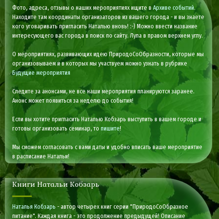
Фото, адреса, отзывы о наших мероприятиях ищите в
Архиве событий
.
Находите там координаты организаторов из вашего города - и вы знаете
кого уговаривать пригласить Наталью вновь! :-) Можно ввести название
интересующего вас города в поиск по сайту. Лупа в правом верхнем углу.
О мероприятиях, развивающих идею ПриродоСоОбразности, которые мы
организовываем и в которых мы участвуем можно узнать в рубрике
Будущие мероприятия
Следите за анонсами, не все наши мероприятия планируются заранее.
Анонс может появиться за неделю до события!
Если вы хотите пригласить Наталью Кобзарь выступить в вашем городе и
готовы организовать семинар, то
пишите
!
Мы сможем согласовать с вами даты и удобно вписать ваше мероприятие
в расписание Натальи!
Книги Натальи Кобзарь
Наталья Кобзарь
- автор четырех книг серии "ПриродоСоОбразное
питание". Каждая книга - это продолжение предыдущей! Описание