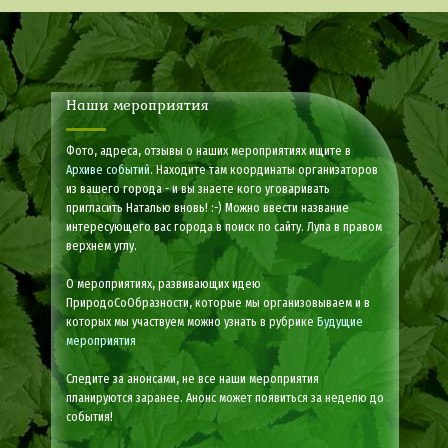
Наши мероприятия
Фото, адреса, отзывы о наших мероприятиях ищите в
Архиве событий
. Находите там координаты организаторов
из вашего города - и вы знаете кого уговаривать
пригласить Наталью вновь! :-) Можно ввести название
интересующего вас города в поиск по сайту. Лупа в правом
верхнем углу.
О мероприятиях, развивающих идею
ПриродоСоОбразности, которые мы организовываем и в
которых мы участвуем можно узнать в рубрике
Будущие
мероприятия
Следите за анонсами, не все наши мероприятия
планируются заранее. Анонс может появиться за неделю до
события!