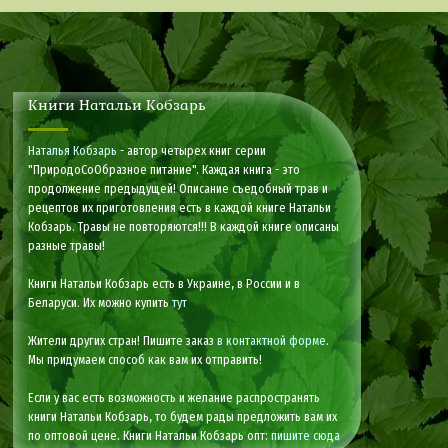
Книги Натальи Кобзарь
Наталья Кобзарь
- автор четырех книг серии
"ПриродоСоОбразное питание". Каждая книга - это
продолжение предыдущей! Описание съедобный трав и
рецептов их приготовления есть в каждой книге Натальи
Кобзарь. Травы не повторяются!!! В каждой книге описаны
разные травы!
Книги Натальи Кобзарь есть в Украине, в России и в
Беларуси. Их можно купить
тут
Жители других стран! Пишите заказ
в контактной форме
.
Мы придумаем способ как вам их отправить!
Если у вас есть возможность и желание распространять
книги Натальи Кобзарь, то будем рады предложить вам их
по оптовой цене. Книги Натальи Кобзарь опт:
пишите сюда