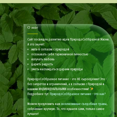
О нас
Сайт посвящен развитию идеи ПриродоСоОбразной Жизни.
А это значит:
жить в согласии с природой
осознавать себя гармоничной личностью
излучать любовь
дарить радость
уметь наслаждаться дарами природы
ПриродоСоОбразное питание - это НЕ сыроедение! Это -
без запретов и ограничений, а в согласии с Природой и
вашими ИНДИВИДУАЛЬНЫМИ особенностями!
Подробнее тут:
ПриродоСоОбразное питание - это как?
Можем предложить вам
эксклюзивные съедобные травы
,
собранные вручную. То, что кушаем сами, только самое
лучшее!