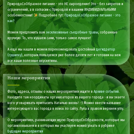
ПриродоСоОбразное питание - это НЕ сыроедение! Это - без запретов и
ограничений, а в согласии с Природой и вашими ИНДИВИДУАЛЬНЫМИ
особенностями!
Подробнее тут:
ПриродоСоОбразное питание - это
как?
Можем предложить вам
эксклюзивные съедобные травы
, собранные
вручную. То, что кушаем сами, только самое лучшее!
А еще мы нашли и можем порекомендовать достойный
дегидратор
(сушилку)
, которым пользуемся уже более десяти лет и готовим на нем
все наши полезные вкуснятины.
Наши мероприятия
Фото, адреса, отзывы о наших мероприятиях ищите в
Архиве событий
.
Находите там координаты организаторов из вашего города - и вы знаете
кого уговаривать пригласить Наталью вновь! :-) Можно ввести название
интересующего вас города в поиск по сайту. Лупа в правом верхнем углу.
О мероприятиях, развивающих идею ПриродоСоОбразности, которые мы
организовываем и в которых мы участвуем можно узнать в рубрике
Будущие мероприятия