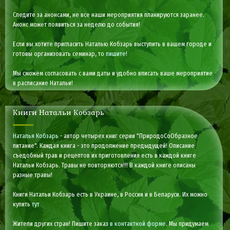
Следите за анонсами, не все наши мероприятия планируются заранее.
Анонс может появиться за неделю до события!
Если вы хотите пригласить Наталью Кобзарь выступить в вашем городе и
готовы организовать семинар, то
пишите
!
Мы сможем согласовать с вами даты и удобно вписать ваше мероприятие
в расписание Натальи!
Книги Натальи Кобзарь
Наталья Кобзарь
- автор четырех книг серии "ПриродоСоОбразное
питание". Каждая книга - это продолжение предыдущей! Описание
съедобный трав и рецептов их приготовления есть в каждой книге
Натальи Кобзарь. Травы не повторяются!!! В каждой книге описаны
разные травы!
Книги Натальи Кобзарь есть в Украине, в России и в Беларуси. Их можно
купить
тут
Жители других стран! Пишите заказ
в контактной форме
. Мы придумаем