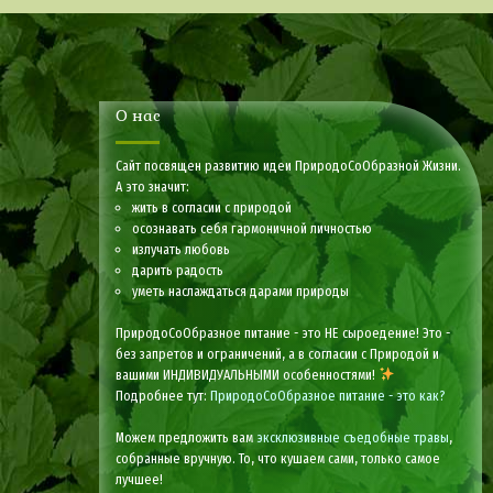
О нас
Сайт посвящен развитию идеи ПриродоСоОбразной Жизни.
А это значит:
жить в согласии с природой
осознавать себя гармоничной личностью
излучать любовь
дарить радость
уметь наслаждаться дарами природы
ПриродоСоОбразное питание - это НЕ сыроедение! Это -
без запретов и ограничений, а в согласии с Природой и
вашими ИНДИВИДУАЛЬНЫМИ особенностями!
Подробнее тут:
ПриродоСоОбразное питание - это как?
Можем предложить вам
эксклюзивные съедобные травы
,
собранные вручную. То, что кушаем сами, только самое
лучшее!