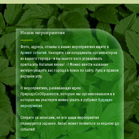
Наши мероприятия
Фото, адреса, отзывы о наших мероприятиях ищите в
Архиве событий
. Находите там координаты организаторов
из вашего города - и вы знаете кого уговаривать
пригласить Наталью вновь! :-) Можно ввести название
интересующего вас города в поиск по сайту. Лупа в правом
верхнем углу.
О мероприятиях, развивающих идею
ПриродоСоОбразности, которые мы организовываем и в
которых мы участвуем можно узнать в рубрике
Будущие
мероприятия
Следите за анонсами, не все наши мероприятия
планируются заранее. Анонс может появиться за неделю до
события!