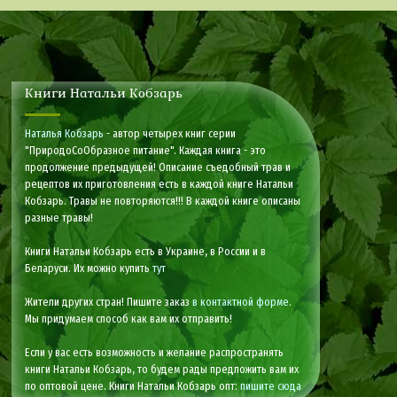
Книги Натальи Кобзарь
Наталья Кобзарь
- автор четырех книг серии
"ПриродоСоОбразное питание". Каждая книга - это
продолжение предыдущей! Описание съедобный трав и
рецептов их приготовления есть в каждой книге Натальи
Кобзарь. Травы не повторяются!!! В каждой книге описаны
разные травы!
Книги Натальи Кобзарь есть в Украине, в России и в
Беларуси. Их можно купить
тут
Жители других стран! Пишите заказ
в контактной форме
.
Мы придумаем способ как вам их отправить!
Если у вас есть возможность и желание распространять
книги Натальи Кобзарь, то будем рады предложить вам их
по оптовой цене. Книги Натальи Кобзарь опт:
пишите сюда