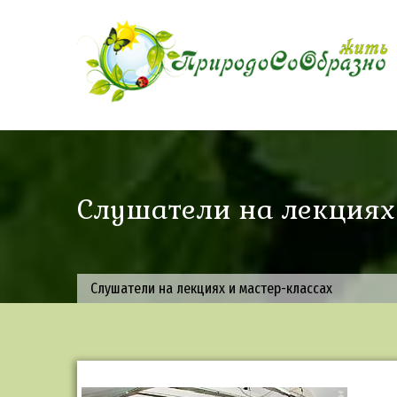
Skip
to
content
Слушатели на лекциях 
Слушатели на лекциях и мастер-классах