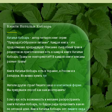
Книги Натальи Кобзарь
Наталья Кобзарь
- автор четырех книг серии
"ПриродоСоОбразное питание". Каждая книга - это
продолжение предыдущей! Описание съедобный трав и
рецептов их приготовления есть в каждой книге Натальи
Кобзарь. Травы не повторяются!!! В каждой книге описаны
разные травы!
Книги Натальи Кобзарь есть в Украине, в России и в
Беларуси. Их можно купить
тут
Жители других стран! Пишите заказ
в контактной форме
.
Мы придумаем способ как вам их отправить!
Если у вас есть возможность и желание распространять
книги Натальи Кобзарь, то будем рады предложить вам их
по оптовой цене. Книги Натальи Кобзарь опт:
пишите сюда