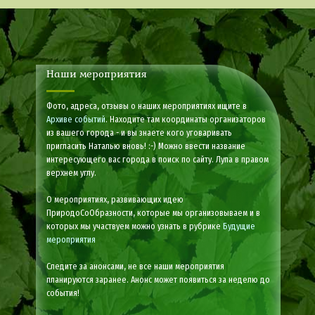
Наши мероприятия
Фото, адреса, отзывы о наших мероприятиях ищите в
Архиве событий
. Находите там координаты организаторов
из вашего города - и вы знаете кого уговаривать
пригласить Наталью вновь! :-) Можно ввести название
интересующего вас города в поиск по сайту. Лупа в правом
верхнем углу.
О мероприятиях, развивающих идею
ПриродоСоОбразности, которые мы организовываем и в
которых мы участвуем можно узнать в рубрике
Будущие
мероприятия
Следите за анонсами, не все наши мероприятия
планируются заранее. Анонс может появиться за неделю до
события!