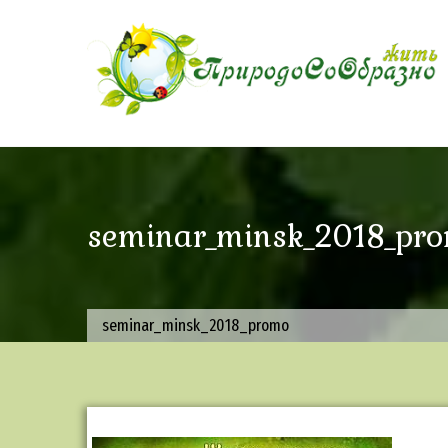
Skip
to
content
seminar_minsk_2018_pr
seminar_minsk_2018_promo