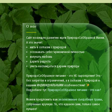
О нас
Сайт посвящен развитию идеи ПриродоСоОбразной Жизни.
А это значит:
жить в согласии с природой
осознавать себя гармоничной личностью
излучать любовь
дарить радость
уметь наслаждаться дарами природы
ПриродоСоОбразное питание - это НЕ сыроедение! Это -
без запретов и ограничений, а в согласии с Природой и
вашими ИНДИВИДУАЛЬНЫМИ особенностями!
Подробнее тут:
ПриродоСоОбразное питание - это как?
Можем предложить вам
эксклюзивные съедобные травы
,
собранные вручную. То, что кушаем сами, только самое
лучшее!