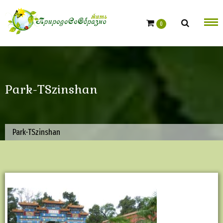
Skip
to
0
content
Park-TSzinshan
Park-TSzinshan