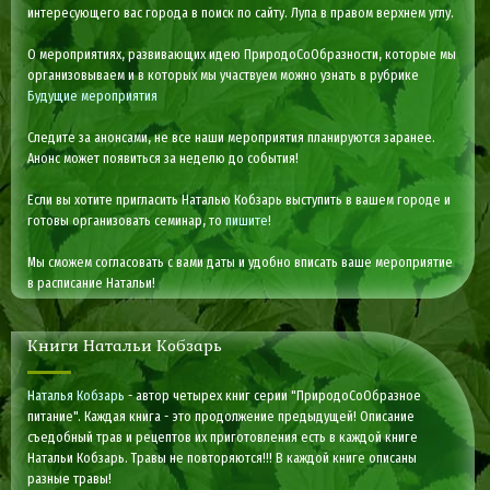
интересующего вас города в поиск по сайту. Лупа в правом верхнем углу.
О мероприятиях, развивающих идею ПриродоСоОбразности, которые мы
организовываем и в которых мы участвуем можно узнать в рубрике
Будущие мероприятия
Следите за анонсами, не все наши мероприятия планируются заранее.
Анонс может появиться за неделю до события!
Если вы хотите пригласить Наталью Кобзарь выступить в вашем городе и
готовы организовать семинар, то
пишите
!
Мы сможем согласовать с вами даты и удобно вписать ваше мероприятие
в расписание Натальи!
Книги Натальи Кобзарь
Наталья Кобзарь
- автор четырех книг серии "ПриродоСоОбразное
питание". Каждая книга - это продолжение предыдущей! Описание
съедобный трав и рецептов их приготовления есть в каждой книге
Натальи Кобзарь. Травы не повторяются!!! В каждой книге описаны
разные травы!