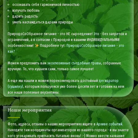
осознавать себя гармоничной личностью
излучать любовь
дарить радость
уметь наслаждаться дарами природы
ПриродоСоОбразное питание - это НЕ сыроедение! Это - без запретов и
ограничений, а в согласии с Природой и вашими ИНДИВИДУАЛЬНЫМИ
особенностями!
Подробнее тут:
ПриродоСоОбразное питание - это
как?
Можем предложить вам
эксклюзивные съедобные травы
, собранные
вручную. То, что кушаем сами, только самое лучшее!
А еще мы нашли и можем порекомендовать достойный
дегидратор
(сушилку)
, которым пользуемся уже более десяти лет и готовим на нем
все наши полезные вкуснятины.
Наши мероприятия
Фото, адреса, отзывы о наших мероприятиях ищите в
Архиве событий
.
Находите там координаты организаторов из вашего города - и вы знаете
кого уговаривать пригласить Наталью вновь! :-) Можно ввести название