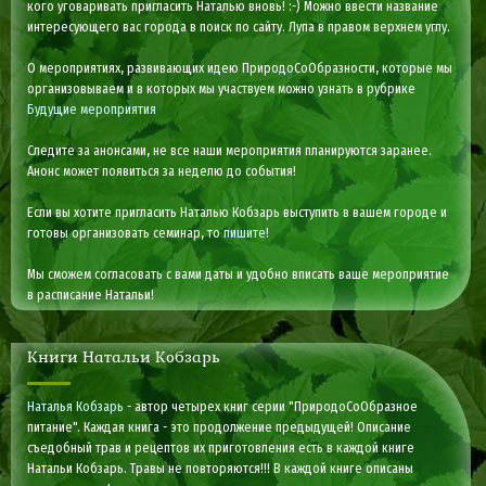
кого уговаривать пригласить Наталью вновь! :-) Можно ввести название
интересующего вас города в поиск по сайту. Лупа в правом верхнем углу.
О мероприятиях, развивающих идею ПриродоСоОбразности, которые мы
организовываем и в которых мы участвуем можно узнать в рубрике
Будущие мероприятия
Следите за анонсами, не все наши мероприятия планируются заранее.
Анонс может появиться за неделю до события!
Если вы хотите пригласить Наталью Кобзарь выступить в вашем городе и
готовы организовать семинар, то
пишите
!
Мы сможем согласовать с вами даты и удобно вписать ваше мероприятие
в расписание Натальи!
Книги Натальи Кобзарь
Наталья Кобзарь
- автор четырех книг серии "ПриродоСоОбразное
питание". Каждая книга - это продолжение предыдущей! Описание
съедобный трав и рецептов их приготовления есть в каждой книге
Натальи Кобзарь. Травы не повторяются!!! В каждой книге описаны