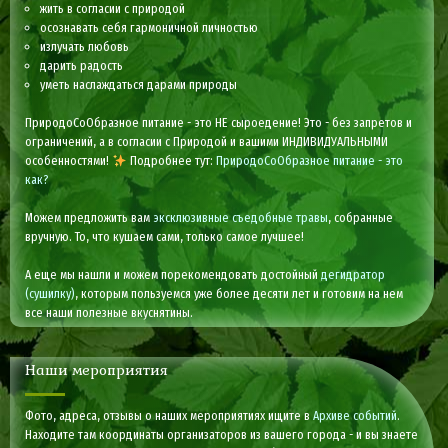
жить в согласии с природой
осознавать себя гармоничной личностью
излучать любовь
дарить радость
уметь наслаждаться дарами природы
ПриродоСоОбразное питание - это НЕ сыроедение! Это - без запретов и
ограничений, а в согласии с Природой и вашими ИНДИВИДУАЛЬНЫМИ
особенностями!
Подробнее тут:
ПриродоСоОбразное питание - это
как?
Можем предложить вам
эксклюзивные съедобные травы
, собранные
вручную. То, что кушаем сами, только самое лучшее!
А еще мы нашли и можем порекомендовать достойный
дегидратор
(сушилку)
, которым пользуемся уже более десяти лет и готовим на нем
все наши полезные вкуснятины.
Наши мероприятия
Фото, адреса, отзывы о наших мероприятиях ищите в
Архиве событий
.
Находите там координаты организаторов из вашего города - и вы знаете