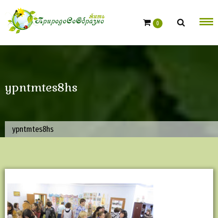
Skip
to
0
content
ypntmtes8hs
ypntmtes8hs