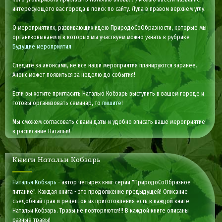
интересующего вас города в поиск по сайту. Лупа в правом верхнем углу.
О мероприятиях, развивающих идею ПриродоСоОбразности, которые мы
организовываем и в которых мы участвуем можно узнать в рубрике
Будущие мероприятия
Следите за анонсами, не все наши мероприятия планируются заранее.
Анонс может появиться за неделю до события!
Если вы хотите пригласить Наталью Кобзарь выступить в вашем городе и
готовы организовать семинар, то
пишите
!
Мы сможем согласовать с вами даты и удобно вписать ваше мероприятие
в расписание Натальи!
Книги Натальи Кобзарь
Наталья Кобзарь
- автор четырех книг серии "ПриродоСоОбразное
питание". Каждая книга - это продолжение предыдущей! Описание
съедобный трав и рецептов их приготовления есть в каждой книге
Натальи Кобзарь. Травы не повторяются!!! В каждой книге описаны
разные травы!