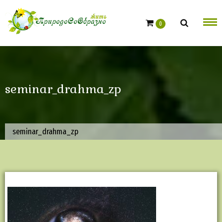
Skip
to
0
content
seminar_drahma_zp
seminar_drahma_zp