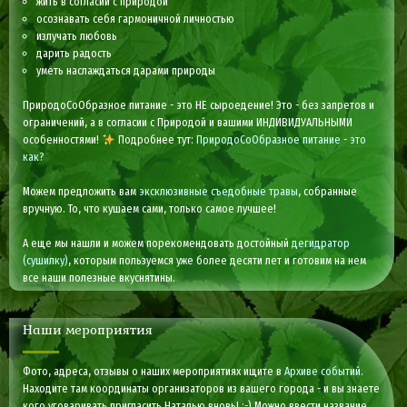
жить в согласии с природой
осознавать себя гармоничной личностью
излучать любовь
дарить радость
уметь наслаждаться дарами природы
ПриродоСоОбразное питание - это НЕ сыроедение! Это - без запретов и
ограничений, а в согласии с Природой и вашими ИНДИВИДУАЛЬНЫМИ
особенностями!
Подробнее тут:
ПриродоСоОбразное питание - это
как?
Можем предложить вам
эксклюзивные съедобные травы
, собранные
вручную. То, что кушаем сами, только самое лучшее!
А еще мы нашли и можем порекомендовать достойный
дегидратор
(сушилку)
, которым пользуемся уже более десяти лет и готовим на нем
все наши полезные вкуснятины.
Наши мероприятия
Фото, адреса, отзывы о наших мероприятиях ищите в
Архиве событий
.
Находите там координаты организаторов из вашего города - и вы знаете
кого уговаривать пригласить Наталью вновь! :-) Можно ввести название