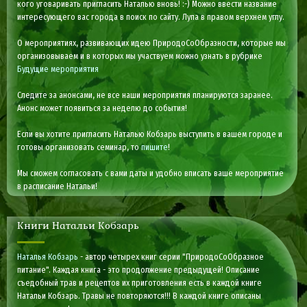
кого уговаривать пригласить Наталью вновь! :-) Можно ввести название
интересующего вас города в поиск по сайту. Лупа в правом верхнем углу.
О мероприятиях, развивающих идею ПриродоСоОбразности, которые мы
организовываем и в которых мы участвуем можно узнать в рубрике
Будущие мероприятия
Следите за анонсами, не все наши мероприятия планируются заранее.
Анонс может появиться за неделю до события!
Если вы хотите пригласить Наталью Кобзарь выступить в вашем городе и
готовы организовать семинар, то
пишите
!
Мы сможем согласовать с вами даты и удобно вписать ваше мероприятие
в расписание Натальи!
Книги Натальи Кобзарь
Наталья Кобзарь
- автор четырех книг серии "ПриродоСоОбразное
питание". Каждая книга - это продолжение предыдущей! Описание
съедобный трав и рецептов их приготовления есть в каждой книге
Натальи Кобзарь. Травы не повторяются!!! В каждой книге описаны