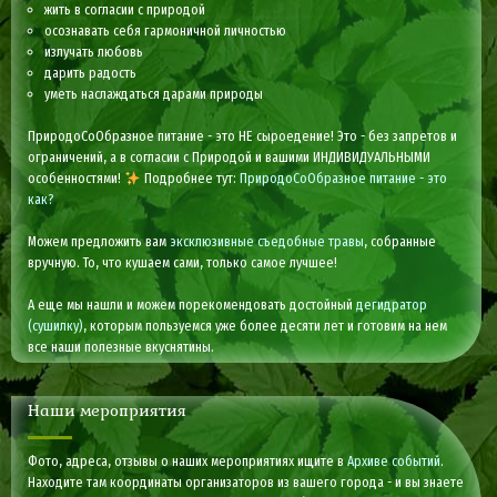
жить в согласии с природой
осознавать себя гармоничной личностью
излучать любовь
дарить радость
уметь наслаждаться дарами природы
ПриродоСоОбразное питание - это НЕ сыроедение! Это - без запретов и
ограничений, а в согласии с Природой и вашими ИНДИВИДУАЛЬНЫМИ
особенностями!
Подробнее тут:
ПриродоСоОбразное питание - это
как?
Можем предложить вам
эксклюзивные съедобные травы
, собранные
вручную. То, что кушаем сами, только самое лучшее!
А еще мы нашли и можем порекомендовать достойный
дегидратор
(сушилку)
, которым пользуемся уже более десяти лет и готовим на нем
все наши полезные вкуснятины.
Наши мероприятия
Фото, адреса, отзывы о наших мероприятиях ищите в
Архиве событий
.
Находите там координаты организаторов из вашего города - и вы знаете