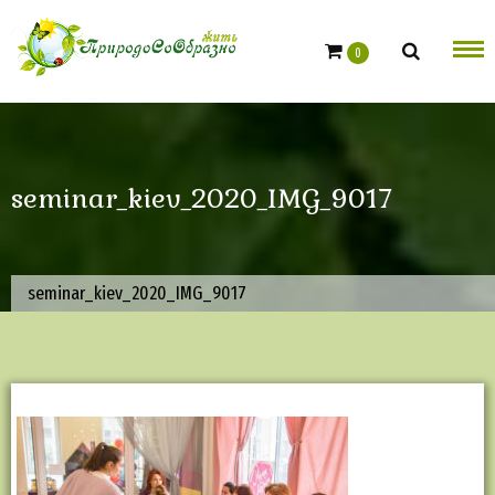
Skip
to
0
content
seminar_kiev_2020_IMG_9017
seminar_kiev_2020_IMG_9017