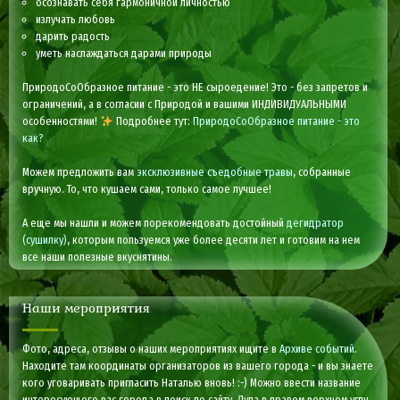
осознавать себя гармоничной личностью
излучать любовь
дарить радость
уметь наслаждаться дарами природы
ПриродоСоОбразное питание - это НЕ сыроедение! Это - без запретов и
ограничений, а в согласии с Природой и вашими ИНДИВИДУАЛЬНЫМИ
особенностями!
Подробнее тут:
ПриродоСоОбразное питание - это
как?
Можем предложить вам
эксклюзивные съедобные травы
, собранные
вручную. То, что кушаем сами, только самое лучшее!
А еще мы нашли и можем порекомендовать достойный
дегидратор
(сушилку)
, которым пользуемся уже более десяти лет и готовим на нем
все наши полезные вкуснятины.
Наши мероприятия
Фото, адреса, отзывы о наших мероприятиях ищите в
Архиве событий
.
Находите там координаты организаторов из вашего города - и вы знаете
кого уговаривать пригласить Наталью вновь! :-) Можно ввести название
интересующего вас города в поиск по сайту. Лупа в правом верхнем углу.