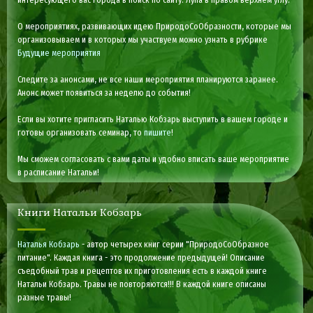
О мероприятиях, развивающих идею ПриродоСоОбразности, которые мы
организовываем и в которых мы участвуем можно узнать в рубрике
Будущие мероприятия
Следите за анонсами, не все наши мероприятия планируются заранее.
Анонс может появиться за неделю до события!
Если вы хотите пригласить Наталью Кобзарь выступить в вашем городе и
готовы организовать семинар, то
пишите
!
Мы сможем согласовать с вами даты и удобно вписать ваше мероприятие
в расписание Натальи!
Книги Натальи Кобзарь
Наталья Кобзарь
- автор четырех книг серии "ПриродоСоОбразное
питание". Каждая книга - это продолжение предыдущей! Описание
съедобный трав и рецептов их приготовления есть в каждой книге
Натальи Кобзарь. Травы не повторяются!!! В каждой книге описаны
разные травы!