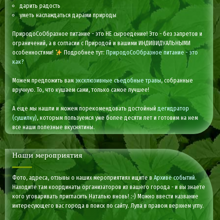
дарить радость
уметь наслаждаться дарами природы
ПриродоСоОбразное питание - это НЕ сыроедение! Это - без запретов и
ограничений, а в согласии с Природой и вашими ИНДИВИДУАЛЬНЫМИ
особенностями!
Подробнее тут:
ПриродоСоОбразное питание - это
как?
Можем предложить вам
эксклюзивные съедобные травы
, собранные
вручную. То, что кушаем сами, только самое лучшее!
А еще мы нашли и можем порекомендовать достойный
дегидратор
(сушилку)
, которым пользуемся уже более десяти лет и готовим на нем
все наши полезные вкуснятины.
Наши мероприятия
Фото, адреса, отзывы о наших мероприятиях ищите в
Архиве событий
.
Находите там координаты организаторов из вашего города - и вы знаете
кого уговаривать пригласить Наталью вновь! :-) Можно ввести название
интересующего вас города в поиск по сайту. Лупа в правом верхнем углу.