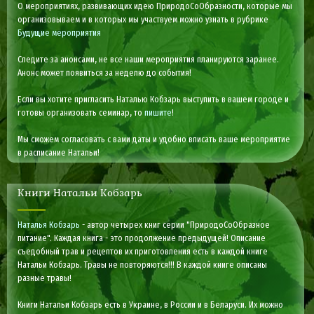
О мероприятиях, развивающих идею ПриродоСоОбразности, которые мы
организовываем и в которых мы участвуем можно узнать в рубрике
Будущие мероприятия
Следите за анонсами, не все наши мероприятия планируются заранее.
Анонс может появиться за неделю до события!
Если вы хотите пригласить Наталью Кобзарь выступить в вашем городе и
готовы организовать семинар, то
пишите
!
Мы сможем согласовать с вами даты и удобно вписать ваше мероприятие
в расписание Натальи!
Книги Натальи Кобзарь
Наталья Кобзарь
- автор четырех книг серии "ПриродоСоОбразное
питание". Каждая книга - это продолжение предыдущей! Описание
съедобный трав и рецептов их приготовления есть в каждой книге
Натальи Кобзарь. Травы не повторяются!!! В каждой книге описаны
разные травы!
Книги Натальи Кобзарь есть в Украине, в России и в Беларуси. Их можно