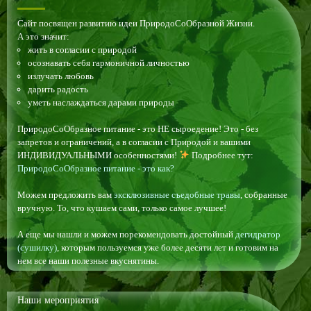
Сайт посвящен развитию идеи ПриродоСоОбразной Жизни.
А это значит:
жить в согласии с природой
осознавать себя гармоничной личностью
излучать любовь
дарить радость
уметь наслаждаться дарами природы
ПриродоСоОбразное питание - это НЕ сыроедение! Это - без
запретов и ограничений, а в согласии с Природой и вашими
ИНДИВИДУАЛЬНЫМИ особенностями!
Подробнее тут:
ПриродоСоОбразное питание - это как?
Можем предложить вам
эксклюзивные съедобные травы
, собранные
вручную. То, что кушаем сами, только самое лучшее!
А еще мы нашли и можем порекомендовать достойный
дегидратор
(сушилку)
, которым пользуемся уже более десяти лет и готовим на
нем все наши полезные вкуснятины.
Наши мероприятия