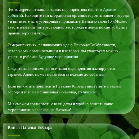
Фото, адреса, отзывы о наших мероприятиях ищите в
Архиве
событий
. Находите там координаты организаторов из вашего города
- и вы знаете кого уговаривать пригласить Наталью вновь! :-) Можно
ввести название интересующего вас города в поиск по сайту. Лупа в
правом верхнем углу.
О мероприятиях, развивающих идею ПриродоСоОбразности,
которые мы организовываем и в которых мы участвуем можно
узнать в рубрике
Будущие мероприятия
Следите за анонсами, не все наши мероприятия планируются
заранее. Анонс может появиться за неделю до события!
Если вы хотите пригласить Наталью Кобзарь выступить в вашем
городе и готовы организовать семинар, то
пишите
!
Мы сможем согласовать с вами даты и удобно вписать ваше
мероприятие в расписание Натальи!
Книги Натальи Кобзарь