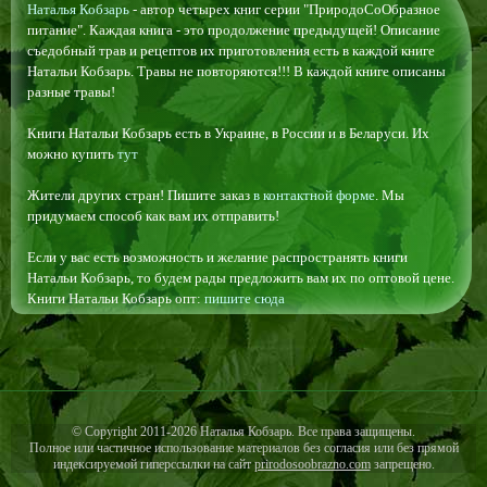
Наталья Кобзарь
- автор четырех книг серии "ПриродоСоОбразное
питание". Каждая книга - это продолжение предыдущей! Описание
съедобный трав и рецептов их приготовления есть в каждой книге
Натальи Кобзарь. Травы не повторяются!!! В каждой книге описаны
разные травы!
Книги Натальи Кобзарь есть в Украине, в России и в Беларуси. Их
можно купить
тут
Жители других стран! Пишите заказ
в контактной форме
. Мы
придумаем способ как вам их отправить!
Если у вас есть возможность и желание распространять книги
Натальи Кобзарь, то будем рады предложить вам их по оптовой цене.
Книги Натальи Кобзарь опт:
пишите сюда
© Copyright 2011-2026 Наталья Кобзарь. Все права защищены.
Полное или частичное использование материалов без согласия или без прямой
индексируемой гиперссылки на сайт
prirodosoobrazno.com
запрещено.