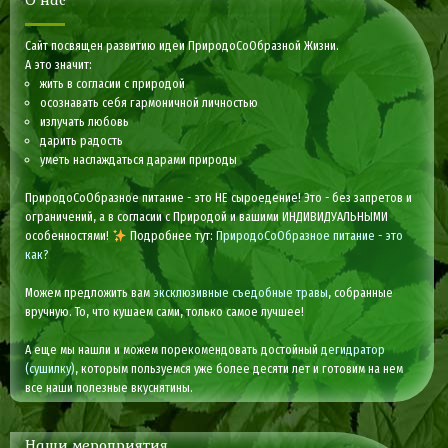
О нас
Сайт посвящен развитию идеи ПриродоСоОбразной Жизни.
А это значит:
жить в согласии с природой
осознавать себя гармоничной личностью
излучать любовь
дарить радость
уметь наслаждаться дарами природы
ПриродоСоОбразное питание - это НЕ сыроедение! Это - без запретов и
ограничений, а в согласии с Природой и вашими ИНДИВИДУАЛЬНЫМИ
особенностями!
Подробнее тут:
ПриродоСоОбразное питание - это
как?
Можем предложить вам
эксклюзивные съедобные травы
, собранные
вручную. То, что кушаем сами, только самое лучшее!
А еще мы нашли и можем порекомендовать достойный
дегидратор
(сушилку)
, которым пользуемся уже более десяти лет и готовим на нем
все наши полезные вкуснятины.
Наши мероприятия