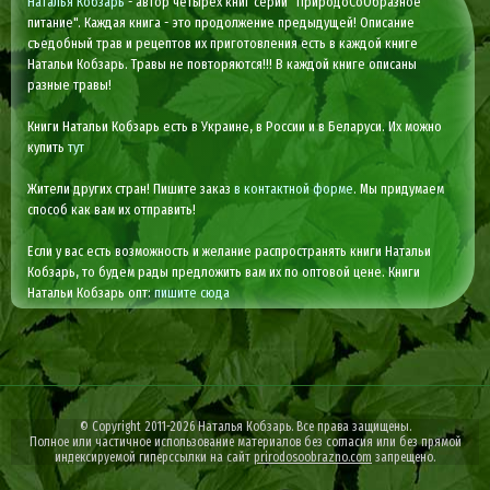
Наталья Кобзарь
- автор четырех книг серии "ПриродоСоОбразное
питание". Каждая книга - это продолжение предыдущей! Описание
съедобный трав и рецептов их приготовления есть в каждой книге
Натальи Кобзарь. Травы не повторяются!!! В каждой книге описаны
разные травы!
Книги Натальи Кобзарь есть в Украине, в России и в Беларуси. Их можно
купить
тут
Жители других стран! Пишите заказ
в контактной форме
. Мы придумаем
способ как вам их отправить!
Если у вас есть возможность и желание распространять книги Натальи
Кобзарь, то будем рады предложить вам их по оптовой цене. Книги
Натальи Кобзарь опт:
пишите сюда
© Copyright 2011-2026 Наталья Кобзарь. Все права защищены.
Полное или частичное использование материалов без согласия или без прямой
индексируемой гиперссылки на сайт
prirodosoobrazno.com
запрещено.