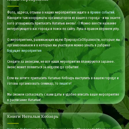
Фото, адреса, отзывы о наших мероприятиях ищите в
Архиве событий
.
Находите там координаты организаторов из вашего города - и вы знаете
кого уговаривать пригласить Наталью вновь! :-) Можно ввести название
интересующего вас города в поиск по сайту. Лупа в правом верхнем углу.
О мероприятиях, развивающих идею ПриродоСоОбразности, которые мы
организовываем и в которых мы участвуем можно узнать в рубрике
Будущие мероприятия
Следите за анонсами, не все наши мероприятия планируются заранее.
Анонс может появиться за неделю до события!
Если вы хотите пригласить Наталью Кобзарь выступить в вашем городе и
готовы организовать семинар, то
пишите
!
Мы сможем согласовать с вами даты и удобно вписать ваше мероприятие
в расписание Натальи!
Книги Натальи Кобзарь