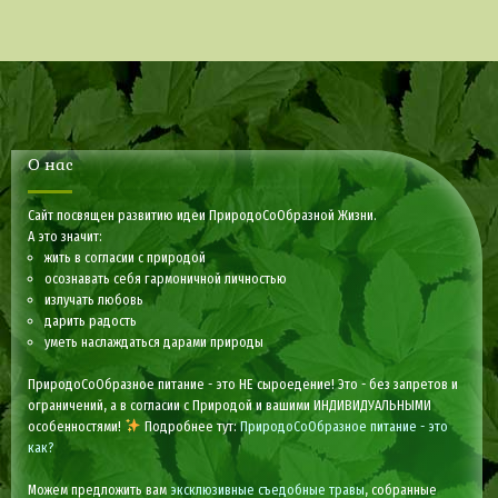
О нас
Сайт посвящен развитию идеи ПриродоСоОбразной Жизни.
А это значит:
жить в согласии с природой
осознавать себя гармоничной личностью
излучать любовь
дарить радость
уметь наслаждаться дарами природы
ПриродоСоОбразное питание - это НЕ сыроедение! Это - без запретов и
ограничений, а в согласии с Природой и вашими ИНДИВИДУАЛЬНЫМИ
особенностями!
Подробнее тут:
ПриродоСоОбразное питание - это
как?
Можем предложить вам
эксклюзивные съедобные травы
, собранные