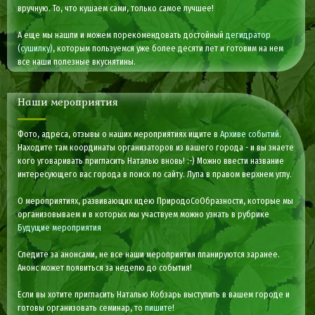
вручную. То, что кушаем сами, только самое лучшее!
А еще мы нашли и можем порекомендовать достойный
дегидратор
(сушилку)
, которым пользуемся уже более десяти лет и готовим на нем
все наши полезные вкуснятины.
Наши мероприятия
Фото, адреса, отзывы о наших мероприятиях ищите в
Архиве событий
.
Находите там координаты организаторов из вашего города - и вы знаете
кого уговаривать пригласить Наталью вновь! :-) Можно ввести название
интересующего вас города в поиск по сайту. Лупа в правом верхнем углу.
О мероприятиях, развивающих идею ПриродоСоОбразности, которые мы
организовываем и в которых мы участвуем можно узнать в рубрике
Будущие мероприятия
Следите за анонсами, не все наши мероприятия планируются заранее.
Анонс может появиться за неделю до события!
Если вы хотите пригласить Наталью Кобзарь выступить в вашем городе и
готовы организовать семинар, то
пишите
!