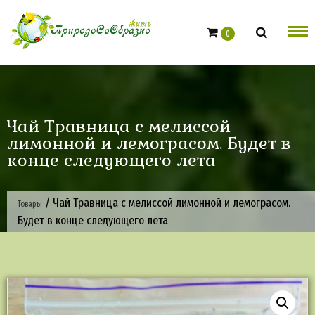
Skip
to
0
content
Чай Травница с мелиссой
лимонной и лемограсом. Будет в
конце следующего лета
/
Чай Травница с мелиссой лимонной и лемограсом.
Товары
Будет в конце следующего лета