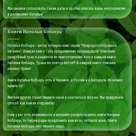
Мы сможем согласовать с вами даты и удобно вписать ваше мероприятие
в расписание Натальи!
Книги Натальи Кобзарь
Наталья Кобзарь
- автор четырех книг серии "ПриродоСоОбразное
питание". Каждая книга - это продолжение предыдущей! Описание
съедобный трав и рецептов их приготовления есть в каждой книге
Натальи Кобзарь. Травы не повторяются!!! В каждой книге описаны
разные травы!
Книги Натальи Кобзарь есть в Украине, в России и в Беларуси. Их можно
купить
тут
Жители других стран! Пишите заказ
в контактной форме
. Мы придумаем
способ как вам их отправить!
Если у вас есть возможность и желание распространять книги Натальи
Кобзарь, то будем рады предложить вам их по оптовой цене. Книги
Натальи Кобзарь опт:
пишите сюда