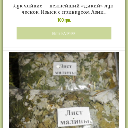
Лук чайвис — нежнейший «дикий» лук-
чеснок. Изыск с привкусом Азии…
100
грн.
НЕТ В НАЛИЧИИ