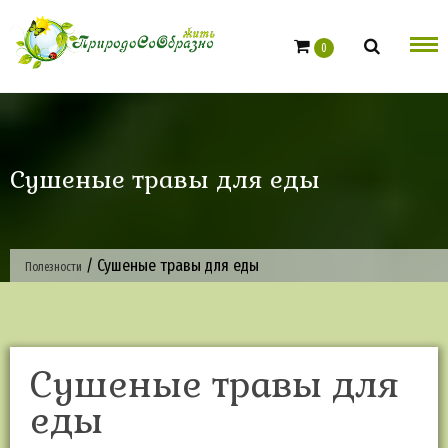
Skip
to
0
content
Сушеные травы для еды
/
Сушеные травы для еды
Полезности
Сушеные травы для
еды