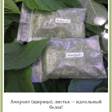
Амарант (щирица), листья — идеальный
белок!