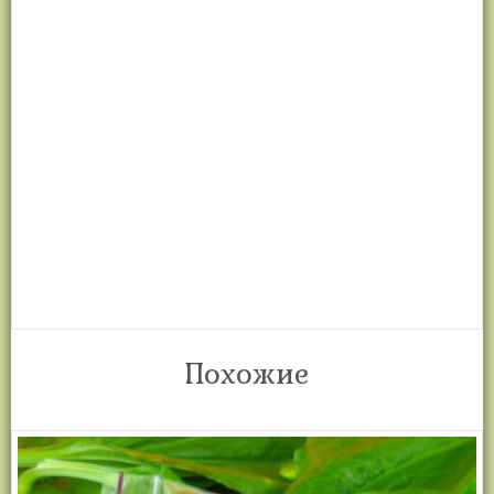
— хорош для печени и сердечно-сосудистой системы
— стимулирует работу мозга
— улучшает работу лимфатической системы
— способствует кроветворению
— полезен диабетикам
— добавить красоту волосам
— хорош для зрения
Мангольд хорошо употреблять при диабете, анемии,
почечнокаменной болезни, гипертонии. Он улучшает работу
печени, сердечно сосудистой системы, повышает иммунитет.
Похожие