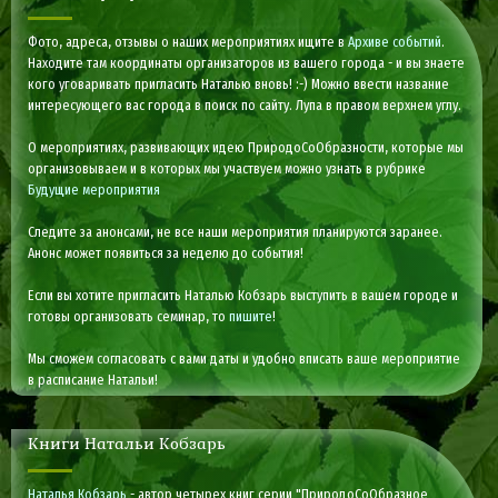
Фото, адреса, отзывы о наших мероприятиях ищите в
Архиве событий
.
Находите там координаты организаторов из вашего города - и вы знаете
кого уговаривать пригласить Наталью вновь! :-) Можно ввести название
интересующего вас города в поиск по сайту. Лупа в правом верхнем углу.
О мероприятиях, развивающих идею ПриродоСоОбразности, которые мы
организовываем и в которых мы участвуем можно узнать в рубрике
Будущие мероприятия
Следите за анонсами, не все наши мероприятия планируются заранее.
Анонс может появиться за неделю до события!
Если вы хотите пригласить Наталью Кобзарь выступить в вашем городе и
готовы организовать семинар, то
пишите
!
Мы сможем согласовать с вами даты и удобно вписать ваше мероприятие
в расписание Натальи!
Книги Натальи Кобзарь
Наталья Кобзарь
- автор четырех книг серии "ПриродоСоОбразное