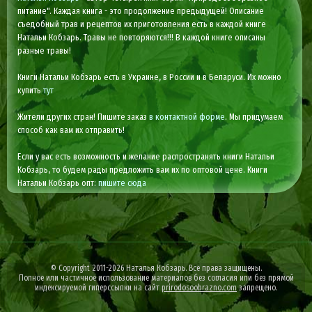
питание". Каждая книга - это продолжение предыдущей! Описание
съедобный трав и рецептов их приготовления есть в каждой книге
Натальи Кобзарь. Травы не повторяются!!! В каждой книге описаны
разные травы!
Книги Натальи Кобзарь есть в Украине, в России и в Беларуси. Их можно
купить
тут
Жители других стран! Пишите заказ
в контактной форме
. Мы придумаем
способ как вам их отправить!
Если у вас есть возможность и желание распространять книги Натальи
Кобзарь, то будем рады предложить вам их по оптовой цене. Книги
Натальи Кобзарь опт:
пишите сюда
© Copyright 2011-2026 Наталья Кобзарь. Все права защищены.
Полное или частичное использование материалов без согласия или без прямой
индексируемой гиперссылки на сайт
prirodosoobrazno.com
запрещено.