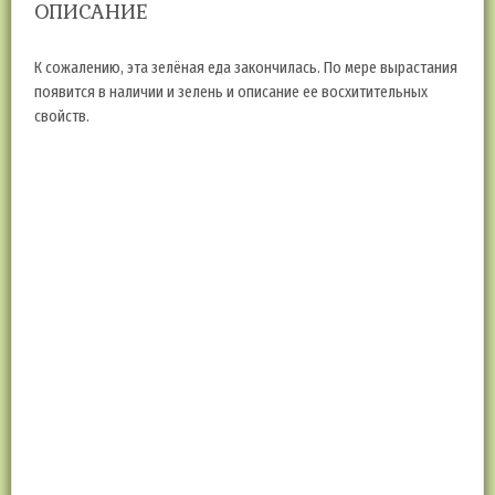
ОПИСАНИЕ
К сожалению, эта зелёная еда закончилась. По мере вырастания
появится в наличии и зелень и описание ее восхитительных
свойств.
Мангольд или листовая свекла — очень нежная, вкусная и
полезная зелень.
Мангольд содержит много витамина К, богат белком, витаминами
С, А, Е и группы В, солями калия, кальция, фосфора, железа,
натрия.
Мангольд содержит магний, так необходимый нашим мышцам и
сосудам!
Мангольд:
— полезен для поджелудочной