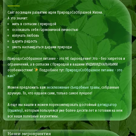
Сайт посвящен развитию идеи ПриродоСоОбразной Жизни.
А это значит:
жить в согласии с природой
осознавать себя гармоничной личностью
излучать любовь
дарить радость
уметь наслаждаться дарами природы
ПриродоСоОбразное питание - это НЕ сыроедение! Это - без запретов и
ограничений, а в согласии с Природой и вашими ИНДИВИДУАЛЬНЫМИ
особенностями!
Подробнее тут:
ПриродоСоОбразное питание - это
как?
Можем предложить вам
эксклюзивные съедобные травы
, собранные
вручную. То, что кушаем сами, только самое лучшее!
А еще мы нашли и можем порекомендовать достойный
дегидратор
(сушилку)
, которым пользуемся уже более десяти лет и готовим на нем
все наши полезные вкуснятины.
Наши мероприятия