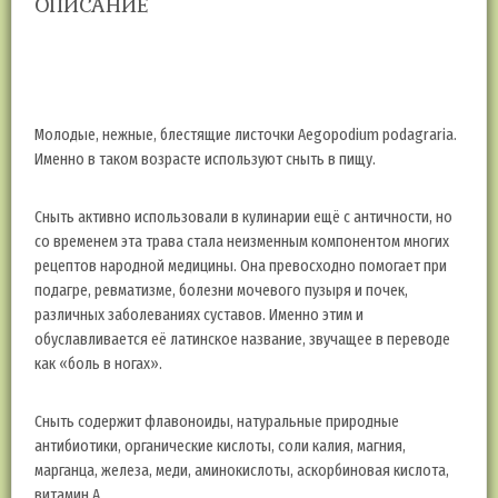
ОПИСАНИЕ
усилит
сверхспособности.
К сожалению, эта зелёная еда закончилась. По мере вырастания
появится в наличии и зелень и описание ее восхитительных
свойств.
Молодые, нежные, блестящие листочки Aegopodium podagraria.
Именно в таком возрасте используют сныть в пищу.
Сныть активно использовали в кулинарии ещё с античности, но
со временем эта трава стала неизменным компонентом многих
рецептов народной медицины. Она превосходно помогает при
подагре, ревматизме, болезни мочевого пузыря и почек,
различных заболеваниях суставов. Именно этим и
обуславливается её латинское название, звучащее в переводе
как «боль в ногах».
Сныть содержит флавоноиды, натуральные природные
антибиотики, органические кислоты, соли калия, магния,
марганца, железа, меди, аминокислоты, аскорбиновая кислота,
витамин А.