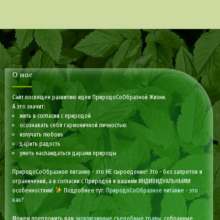
О нас
Сайт посвящен развитию идеи ПриродоСоОбразной Жизни.
А это значит:
жить в согласии с природой
осознавать себя гармоничной личностью
излучать любовь
дарить радость
уметь наслаждаться дарами природы
ПриродоСоОбразное питание - это НЕ сыроедение! Это - без запретов и
ограничений, а в согласии с Природой и вашими ИНДИВИДУАЛЬНЫМИ
особенностями!
Подробнее тут:
ПриродоСоОбразное питание - это
как?
Можем предложить вам
эксклюзивные съедобные травы
, собранные