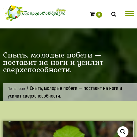
Skip
to
0
content
Сныть, молодые побеги —
поставит на ноги и усилит
сверхспособности.
/
Сныть, молодые побеги — поставит на ноги и
Полезности
усилит сверхспособности.