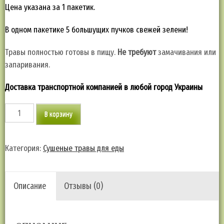
Цена указана за 1 пакетик.
В одном пакетике 5 большущих пучков свежей зелени!
Травы полностью готовы в пищу.
Не требуют
замачивания или
запаривания.
Доставка транспортной компанией в любой город Украины
Количество
В корзину
товара
Сныть,
молодые
Категория:
Сушеные травы для еды
побеги
-
поставит
Описание
Отзывы (0)
на
ноги
и