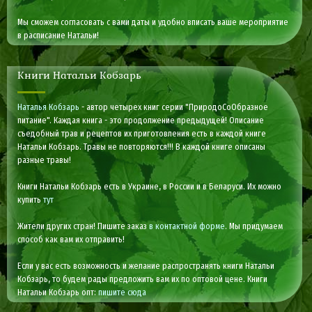
Мы сможем согласовать с вами даты и удобно вписать ваше мероприятие
в расписание Натальи!
Книги Натальи Кобзарь
Наталья Кобзарь
- автор четырех книг серии "ПриродоСоОбразное
питание". Каждая книга - это продолжение предыдущей! Описание
съедобный трав и рецептов их приготовления есть в каждой книге
Натальи Кобзарь. Травы не повторяются!!! В каждой книге описаны
разные травы!
Книги Натальи Кобзарь есть в Украине, в России и в Беларуси. Их можно
купить
тут
Жители других стран! Пишите заказ
в контактной форме
. Мы придумаем
способ как вам их отправить!
Если у вас есть возможность и желание распространять книги Натальи
Кобзарь, то будем рады предложить вам их по оптовой цене. Книги
Натальи Кобзарь опт:
пишите сюда