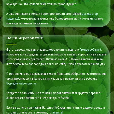
вручную. То, что кушаем сами, только самое лучшее!
А еще мы нашли и можем порекомендовать достойный
дегидратор
(сушилку)
, которым пользуемся уже более десяти лет и готовим на нем
все наши полезные вкуснятины.
Наши мероприятия
Фото, адреса, отзывы о наших мероприятиях ищите в
Архиве событий
.
Находите там координаты организаторов из вашего города - и вы знаете
кого уговаривать пригласить Наталью вновь! :-) Можно ввести название
интересующего вас города в поиск по сайту. Лупа в правом верхнем углу.
О мероприятиях, развивающих идею ПриродоСоОбразности, которые мы
организовываем и в которых мы участвуем можно узнать в рубрике
Будущие мероприятия
Следите за анонсами, не все наши мероприятия планируются заранее.
Анонс может появиться за неделю до события!
Если вы хотите пригласить Наталью Кобзарь выступить в вашем городе и
готовы организовать семинар, то
пишите
!