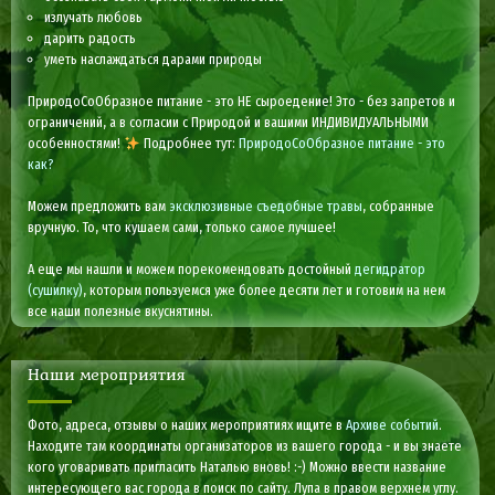
излучать любовь
дарить радость
уметь наслаждаться дарами природы
ПриродоСоОбразное питание - это НЕ сыроедение! Это - без запретов и
ограничений, а в согласии с Природой и вашими ИНДИВИДУАЛЬНЫМИ
особенностями!
Подробнее тут:
ПриродоСоОбразное питание - это
как?
Можем предложить вам
эксклюзивные съедобные травы
, собранные
вручную. То, что кушаем сами, только самое лучшее!
А еще мы нашли и можем порекомендовать достойный
дегидратор
(сушилку)
, которым пользуемся уже более десяти лет и готовим на нем
все наши полезные вкуснятины.
Наши мероприятия
Фото, адреса, отзывы о наших мероприятиях ищите в
Архиве событий
.
Находите там координаты организаторов из вашего города - и вы знаете
кого уговаривать пригласить Наталью вновь! :-) Можно ввести название
интересующего вас города в поиск по сайту. Лупа в правом верхнем углу.