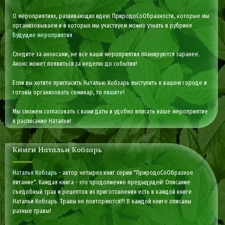
О мероприятиях, развивающих идею ПриродоСоОбразности, которые мы
организовываем и в которых мы участвуем можно узнать в рубрике
Будущие мероприятия
Следите за анонсами, не все наши мероприятия планируются заранее.
Анонс может появиться за неделю до события!
Если вы хотите пригласить Наталью Кобзарь выступить в вашем городе и
готовы организовать семинар, то
пишите
!
Мы сможем согласовать с вами даты и удобно вписать ваше мероприятие
в расписание Натальи!
Книги Натальи Кобзарь
Наталья Кобзарь
- автор четырех книг серии "ПриродоСоОбразное
питание". Каждая книга - это продолжение предыдущей! Описание
съедобный трав и рецептов их приготовления есть в каждой книге
Натальи Кобзарь. Травы не повторяются!!! В каждой книге описаны
разные травы!