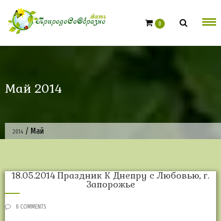
Skip
to
0
content
Май 2014
/
Май
2014
18.05.2014 Праздник К Днепру с Любовью, г.
Запорожье
0 COMMENTS