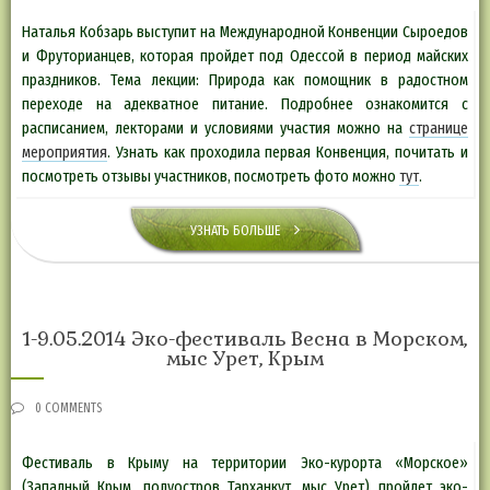
Наталья Кобзарь выступит на Международной Конвенции Сыроедов
и Фруторианцев, которая пройдет под Одессой в период майских
праздников. Тема лекции: Природа как помощник в радостном
переходе на адекватное питание. Подробнее ознакомится с
расписанием, лекторами и условиями участия можно на
странице
мероприятия
. Узнать как проходила первая Конвенция, почитать и
посмотреть отзывы участников, посмотреть фото можно
тут
.
УЗНАТЬ БОЛЬШЕ
1-9.05.2014 Эко-фестиваль Весна в Морском,
мыс Урет, Крым
0 COMMENTS
Фестиваль в Крыму на территории Эко-курорта «Морское»
(Западный Крым, полуостров Тарханкут, мыс Урет) пройдет эко-