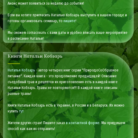
Анонс может появиться за неделю до события!
Если вы хотите пригласить Наталью Кобзарь выступить в вашем городе и
готовы организовать семинар, то
пишите
!
Мы сможем согласовать с вами даты и удобно вписать ваше мероприятие
в расписание Натальи!
Книги Натальи Кобзарь
Наталья Кобзарь
- автор четырех книг серии "ПриродоСоОбразное
питание". Каждая книга - это продолжение предыдущей! Описание
съедобный трав и рецептов их приготовления есть в каждой книге
Натальи Кобзарь. Травы не повторяются!!! В каждой книге описаны
разные травы!
Книги Натальи Кобзарь есть в Украине, в России и в Беларуси. Их можно
купить
тут
Жители других стран! Пишите заказ
в контактной форме
. Мы придумаем
способ как вам их отправить!