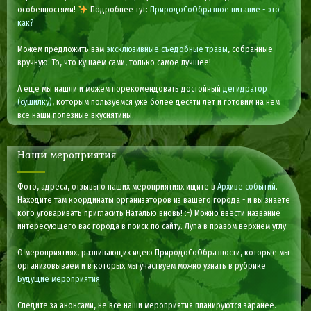
особенностями!
Подробнее тут:
ПриродоСоОбразное питание - это
как?
Можем предложить вам
эксклюзивные съедобные травы
, собранные
вручную. То, что кушаем сами, только самое лучшее!
А еще мы нашли и можем порекомендовать достойный
дегидратор
(сушилку)
, которым пользуемся уже более десяти лет и готовим на нем
все наши полезные вкуснятины.
Наши мероприятия
Фото, адреса, отзывы о наших мероприятиях ищите в
Архиве событий
.
Находите там координаты организаторов из вашего города - и вы знаете
кого уговаривать пригласить Наталью вновь! :-) Можно ввести название
интересующего вас города в поиск по сайту. Лупа в правом верхнем углу.
О мероприятиях, развивающих идею ПриродоСоОбразности, которые мы
организовываем и в которых мы участвуем можно узнать в рубрике
Будущие мероприятия
Следите за анонсами, не все наши мероприятия планируются заранее.