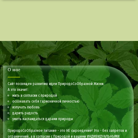
О нас
Сайт посвящен развитию идеи ПриродоСоОбразной Жизни.
А это значит:
жить в согласии с природой
осознавать себя гармоничной личностью
излучать любовь
дарить радость
уметь наслаждаться дарами природы
ПриродоСоОбразное питание - это НЕ сыроедение! Это - без запретов и
ограничений, а в согласии с Природой и вашими ИНДИВИДУАЛЬНЫМИ