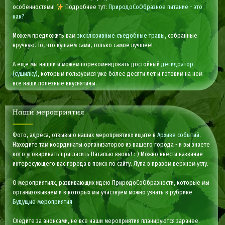
особенностями!
Подробнее тут:
ПриродоСоОбразное питание - это
как?
Можем предложить вам
эксклюзивные съедобные травы
, собранные
вручную. То, что кушаем сами, только самое лучшее!
А еще мы нашли и можем порекомендовать достойный
дегидратор
(сушилку)
, которым пользуемся уже более десяти лет и готовим на нем
все наши полезные вкуснятины.
Наши мероприятия
Фото, адреса, отзывы о наших мероприятиях ищите в
Архиве событий
.
Находите там координаты организаторов из вашего города - и вы знаете
кого уговаривать пригласить Наталью вновь! :-) Можно ввести название
интересующего вас города в поиск по сайту. Лупа в правом верхнем углу.
О мероприятиях, развивающих идею ПриродоСоОбразности, которые мы
организовываем и в которых мы участвуем можно узнать в рубрике
Будущие мероприятия
Следите за анонсами, не все наши мероприятия планируются заранее.