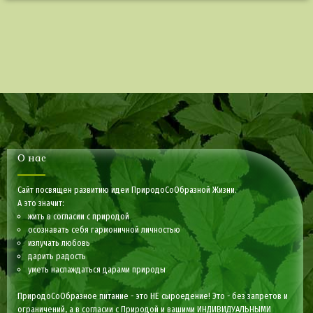
О нас
Сайт посвящен развитию идеи ПриродоСоОбразной Жизни.
А это значит:
жить в согласии с природой
осознавать себя гармоничной личностью
излучать любовь
дарить радость
уметь наслаждаться дарами природы
ПриродоСоОбразное питание - это НЕ сыроедение! Это - без запретов и
ограничений, а в согласии с Природой и вашими ИНДИВИДУАЛЬНЫМИ