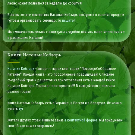
Анонс может появиться за неделю до события!
Если вы хотите пригласить Наталью Кобзарь выступить в вашем городе и
готовы организовать семинар, то
пишите
!
Мы сможем согласовать с вами даты и удобно вписать ваше мероприятие
в расписание Натальи!
Книги Натальи Кобзарь
Наталья Кобзарь
- автор четырех книг серии "ПриродоСоОбразное
питание". Каждая книга - это продолжение предыдущей! Описание
съедобный трав и рецептов их приготовления есть в каждой книге
Натальи Кобзарь. Травы не повторяются!!! В каждой книге описаны
разные травы!
Книги Натальи Кобзарь есть в Украине, в России и в Беларуси. Их можно
купить
тут
Жители других стран! Пишите заказ
в контактной форме
. Мы придумаем
способ как вам их отправить!