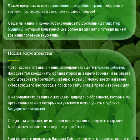
Можем предложить вам
эксклюзивные съедобные травы
, собранные
вручную. То, что кушаем сами, только самое лучшее!
А еще мы нашли и можем порекомендовать достойный
дегидратор
(сушилку)
, которым пользуемся уже более десяти лет и готовим на нем
все наши полезные вкуснятины.
Наши мероприятия
Фото, адреса, отзывы о наших мероприятиях ищите в
Архиве событий
.
Находите там координаты организаторов из вашего города - и вы знаете
кого уговаривать пригласить Наталью вновь! :-) Можно ввести название
интересующего вас города в поиск по сайту. Лупа в правом верхнем углу.
О мероприятиях, развивающих идею ПриродоСоОбразности, которые мы
организовываем и в которых мы участвуем можно узнать в рубрике
Будущие мероприятия
Следите за анонсами, не все наши мероприятия планируются заранее.
Анонс может появиться за неделю до события!
Если вы хотите пригласить Наталью Кобзарь выступить в вашем городе и