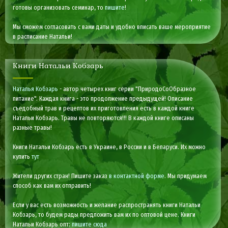
готовы организовать семинар, то
пишите
!
Мы сможем согласовать с вами даты и удобно вписать ваше мероприятие
в расписание Натальи!
Книги Натальи Кобзарь
Наталья Кобзарь
- автор четырех книг серии "ПриродоСоОбразное
питание". Каждая книга - это продолжение предыдущей! Описание
съедобный трав и рецептов их приготовления есть в каждой книге
Натальи Кобзарь. Травы не повторяются!!! В каждой книге описаны
разные травы!
Книги Натальи Кобзарь есть в Украине, в России и в Беларуси. Их можно
купить
тут
Жители других стран! Пишите заказ
в контактной форме
. Мы придумаем
способ как вам их отправить!
Если у вас есть возможность и желание распространять книги Натальи
Кобзарь, то будем рады предложить вам их по оптовой цене. Книги
Натальи Кобзарь опт:
пишите сюда