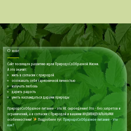
О нас
Сайт посвящен развитию идеи ПриродоСоОбразной Жизни.
А это значит:
жить в согласии с природой
осознавать себя гармоничной личностью
излучать любовь
дарить радость
уметь наслаждаться дарами природы
ПриродоСоОбразное питание - это НЕ сыроедение! Это - без запретов и
ограничений, а в согласии с Природой и вашими ИНДИВИДУАЛЬНЫМИ
особенностями!
Подробнее тут:
ПриродоСоОбразное питание - это
как?