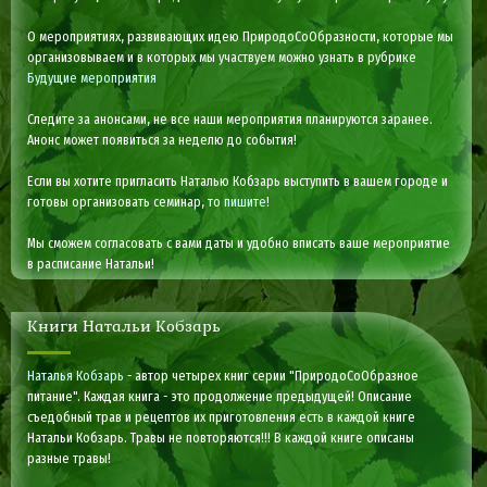
О мероприятиях, развивающих идею ПриродоСоОбразности, которые мы
организовываем и в которых мы участвуем можно узнать в рубрике
Будущие мероприятия
Следите за анонсами, не все наши мероприятия планируются заранее.
Анонс может появиться за неделю до события!
Если вы хотите пригласить Наталью Кобзарь выступить в вашем городе и
готовы организовать семинар, то
пишите
!
Мы сможем согласовать с вами даты и удобно вписать ваше мероприятие
в расписание Натальи!
Книги Натальи Кобзарь
Наталья Кобзарь
- автор четырех книг серии "ПриродоСоОбразное
питание". Каждая книга - это продолжение предыдущей! Описание
съедобный трав и рецептов их приготовления есть в каждой книге
Натальи Кобзарь. Травы не повторяются!!! В каждой книге описаны
разные травы!