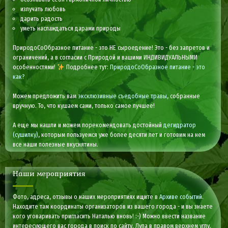
излучать любовь
дарить радость
уметь наслаждаться дарами природы
ПриродоСоОбразное питание - это НЕ сыроедение! Это - без запретов и
ограничений, а в согласии с Природой и вашими ИНДИВИДУАЛЬНЫМИ
особенностями!
Подробнее тут:
ПриродоСоОбразное питание - это
как?
Можем предложить вам
эксклюзивные съедобные травы
, собранные
вручную. То, что кушаем сами, только самое лучшее!
А еще мы нашли и можем порекомендовать достойный
дегидратор
(сушилку)
, которым пользуемся уже более десяти лет и готовим на нем
все наши полезные вкуснятины.
Наши мероприятия
Фото, адреса, отзывы о наших мероприятиях ищите в
Архиве событий
.
Находите там координаты организаторов из вашего города - и вы знаете
кого уговаривать пригласить Наталью вновь! :-) Можно ввести название
интересующего вас города в поиск по сайту. Лупа в правом верхнем углу.