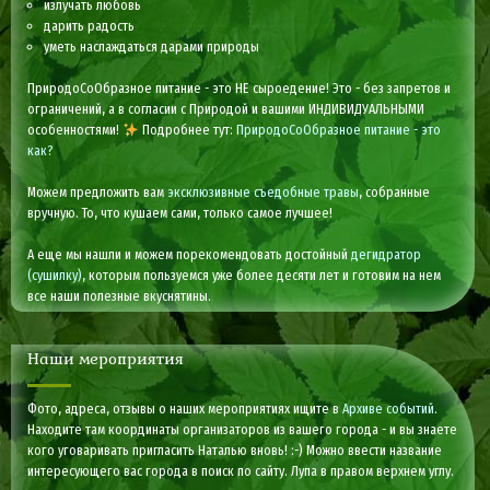
излучать любовь
дарить радость
уметь наслаждаться дарами природы
ПриродоСоОбразное питание - это НЕ сыроедение! Это - без запретов и
ограничений, а в согласии с Природой и вашими ИНДИВИДУАЛЬНЫМИ
особенностями!
Подробнее тут:
ПриродоСоОбразное питание - это
как?
Можем предложить вам
эксклюзивные съедобные травы
, собранные
вручную. То, что кушаем сами, только самое лучшее!
А еще мы нашли и можем порекомендовать достойный
дегидратор
(сушилку)
, которым пользуемся уже более десяти лет и готовим на нем
все наши полезные вкуснятины.
Наши мероприятия
Фото, адреса, отзывы о наших мероприятиях ищите в
Архиве событий
.
Находите там координаты организаторов из вашего города - и вы знаете
кого уговаривать пригласить Наталью вновь! :-) Можно ввести название
интересующего вас города в поиск по сайту. Лупа в правом верхнем углу.