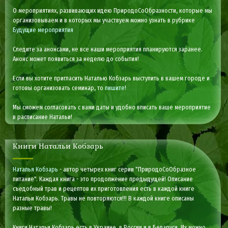
О мероприятиях, развивающих идею ПриродоСоОбразности, которые мы
организовываем и в которых мы участвуем можно узнать в рубрике
Будущие мероприятия
Следите за анонсами, не все наши мероприятия планируются заранее.
Анонс может появиться за неделю до события!
Если вы хотите пригласить Наталью Кобзарь выступить в вашем городе и
готовы организовать семинар, то
пишите
!
Мы сможем согласовать с вами даты и удобно вписать ваше мероприятие
в расписание Натальи!
Книги Натальи Кобзарь
Наталья Кобзарь
- автор четырех книг серии "ПриродоСоОбразное
питание". Каждая книга - это продолжение предыдущей! Описание
съедобный трав и рецептов их приготовления есть в каждой книге
Натальи Кобзарь. Травы не повторяются!!! В каждой книге описаны
разные травы!
Книги Натальи Кобзарь есть в Украине, в России и в Беларуси. Их можно