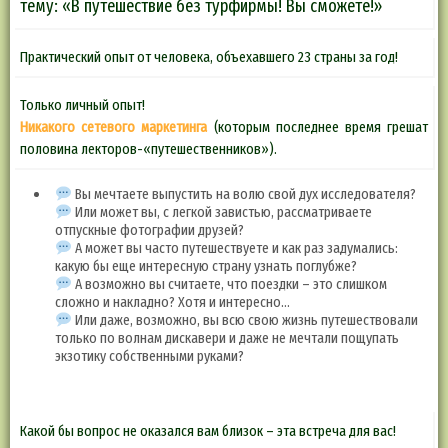
тему: «В путешествие без турфирмы! Вы сможете!»
Практический опыт от человека, объехавшего 23 страны за год!
Только личный опыт!
Никакого сетевого маркетинга
(которым последнее время грешат
половина лекторов-«путешественников»).
Вы мечтаете выпустить на волю свой дух исследователя?
Или может вы, с легкой завистью, рассматриваете
отпускные фотографии друзей?
А может вы часто путешествуете и как раз задумались:
какую бы еще интересную страну узнать поглубже?
А возможно вы считаете, что поездки – это слишком
сложно и накладно? Хотя и интересно…
Или даже, возможно, вы всю свою жизнь путешествовали
только по волнам дискавери и даже не мечтали пощупать
экзотику собственными руками?
Какой бы вопрос не оказался вам близок – эта встреча для вас!