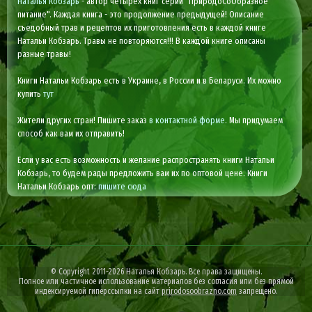
Наталья Кобзарь
- автор четырех книг серии "ПриродоСоОбразное
питание". Каждая книга - это продолжение предыдущей! Описание
съедобный трав и рецептов их приготовления есть в каждой книге
Натальи Кобзарь. Травы не повторяются!!! В каждой книге описаны
разные травы!
Книги Натальи Кобзарь есть в Украине, в России и в Беларуси. Их можно
купить
тут
Жители других стран! Пишите заказ
в контактной форме
. Мы придумаем
способ как вам их отправить!
Если у вас есть возможность и желание распространять книги Натальи
Кобзарь, то будем рады предложить вам их по оптовой цене. Книги
Натальи Кобзарь опт:
пишите сюда
© Copyright 2011-2026 Наталья Кобзарь. Все права защищены.
Полное или частичное использование материалов без согласия или без прямой
индексируемой гиперссылки на сайт
prirodosoobrazno.com
запрещено.