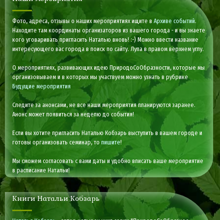
Фото, адреса, отзывы о наших мероприятиях ищите в
Архиве событий
.
Находите там координаты организаторов из вашего города - и вы знаете
кого уговаривать пригласить Наталью вновь! :-) Можно ввести название
интересующего вас города в поиск по сайту. Лупа в правом верхнем углу.
О мероприятиях, развивающих идею ПриродоСоОбразности, которые мы
организовываем и в которых мы участвуем можно узнать в рубрике
Будущие мероприятия
Следите за анонсами, не все наши мероприятия планируются заранее.
Анонс может появиться за неделю до события!
Если вы хотите пригласить Наталью Кобзарь выступить в вашем городе и
готовы организовать семинар, то
пишите
!
Мы сможем согласовать с вами даты и удобно вписать ваше мероприятие
в расписание Натальи!
Книги Натальи Кобзарь