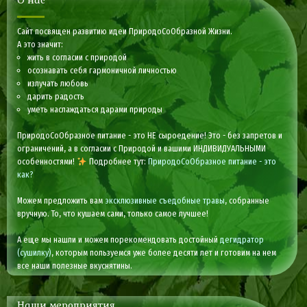
О нас
Сайт посвящен развитию идеи ПриродоСоОбразной Жизни.
А это значит:
жить в согласии с природой
осознавать себя гармоничной личностью
излучать любовь
дарить радость
уметь наслаждаться дарами природы
ПриродоСоОбразное питание - это НЕ сыроедение! Это - без запретов и
ограничений, а в согласии с Природой и вашими ИНДИВИДУАЛЬНЫМИ
особенностями!
Подробнее тут:
ПриродоСоОбразное питание - это
как?
Можем предложить вам
эксклюзивные съедобные травы
, собранные
вручную. То, что кушаем сами, только самое лучшее!
А еще мы нашли и можем порекомендовать достойный
дегидратор
(сушилку)
, которым пользуемся уже более десяти лет и готовим на нем
все наши полезные вкуснятины.
Наши мероприятия