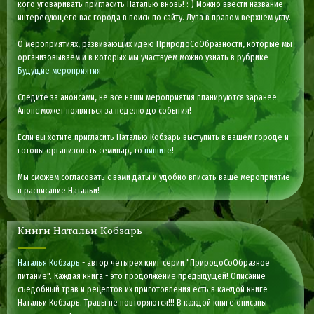
кого уговаривать пригласить Наталью вновь! :-) Можно ввести название
интересующего вас города в поиск по сайту. Лупа в правом верхнем углу.
О мероприятиях, развивающих идею ПриродоСоОбразности, которые мы
организовываем и в которых мы участвуем можно узнать в рубрике
Будущие мероприятия
Следите за анонсами, не все наши мероприятия планируются заранее.
Анонс может появиться за неделю до события!
Если вы хотите пригласить Наталью Кобзарь выступить в вашем городе и
готовы организовать семинар, то
пишите
!
Мы сможем согласовать с вами даты и удобно вписать ваше мероприятие
в расписание Натальи!
Книги Натальи Кобзарь
Наталья Кобзарь
- автор четырех книг серии "ПриродоСоОбразное
питание". Каждая книга - это продолжение предыдущей! Описание
съедобный трав и рецептов их приготовления есть в каждой книге
Натальи Кобзарь. Травы не повторяются!!! В каждой книге описаны