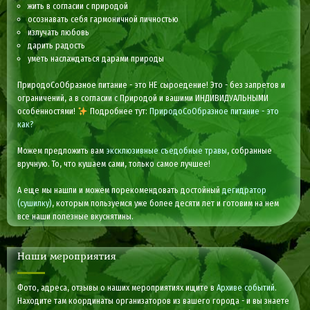
жить в согласии с природой
осознавать себя гармоничной личностью
излучать любовь
дарить радость
уметь наслаждаться дарами природы
ПриродоСоОбразное питание - это НЕ сыроедение! Это - без запретов и
ограничений, а в согласии с Природой и вашими ИНДИВИДУАЛЬНЫМИ
особенностями!
Подробнее тут:
ПриродоСоОбразное питание - это
как?
Можем предложить вам
эксклюзивные съедобные травы
, собранные
вручную. То, что кушаем сами, только самое лучшее!
А еще мы нашли и можем порекомендовать достойный
дегидратор
(сушилку)
, которым пользуемся уже более десяти лет и готовим на нем
все наши полезные вкуснятины.
Наши мероприятия
Фото, адреса, отзывы о наших мероприятиях ищите в
Архиве событий
.
Находите там координаты организаторов из вашего города - и вы знаете