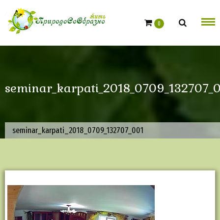
Skip
to
0
content
seminar_karpati_2018_0709_132707_
seminar_karpati_2018_0709_132707_001