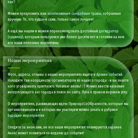
как?
Можем предложить вам
эксклюзивные съедобные травы
, собранные
вручную. То, что кушаем сами, только самое лучшее!
А еще мы нашли и можем порекомендовать достойный
дегидратор
(сушилку)
, которым пользуемся уже более десяти лет и готовим на нем
все наши полезные вкуснятины.
Наши мероприятия
Фото, адреса, отзывы о наших мероприятиях ищите в
Архиве событий
.
Находите там координаты организаторов из вашего города - и вы знаете
кого уговаривать пригласить Наталью вновь! :-) Можно ввести название
интересующего вас города в поиск по сайту. Лупа в правом верхнем углу.
О мероприятиях, развивающих идею ПриродоСоОбразности, которые мы
организовываем и в которых мы участвуем можно узнать в рубрике
Будущие мероприятия
Следите за анонсами, не все наши мероприятия планируются заранее.
Анонс может появиться за неделю до события!