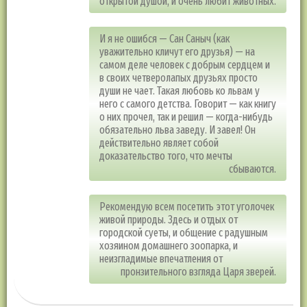
открытой душой, и очень любит животных.
И я не ошибся — Сан Саныч (как
уважительно кличут его друзья) — на
самом деле человек с добрым сердцем и
в своих четверолапых друзьях просто
души не чает. Такая любовь ко львам у
него с самого детства. Говорит — как книгу
о них прочел, так и решил — когда-нибудь
обязательно льва заведу. И завел! Он
действительно являет собой
доказательство того, что мечты
сбываются.
Рекомендую всем посетить этот уголочек
живой природы. Здесь и отдых от
городской суеты, и общение с радушным
хозяином домашнего зоопарка, и
неизгладимые впечатления от
пронзительного взгляда Царя зверей.