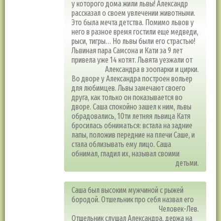
у которого дома жили львы! Александр
рассказал о своем увлечении животными.
Это была мечта детства. Помимо львов у
него в разное время гостили еще медведи,
рыси, тигры… Но львы были его страстью!
Львиная пара Самсона и Кати за 9 лет
привела уже 14 котят. Львята уезжали от
Александра в зоопарки и цирки.
Во дворе у Александра построен вольер
для любимцев. Львы замечают своего
друга, как только он показывается во
дворе. Саша спокойно зашел к ним, львы
обрадовались, 10ти летняя львица Катя
бросилась обниматься: встала на задние
лапы, положив передние на плечи Саше, и
стала облизывать ему лицо. Саша
обнимал, гладил их, называл своими
детьми.
Саша был высоким мужчиной с рыжей
бородой. Отшельник про себя назвал его
Человек-Лев.
Отшельник слушал Александра, держа на