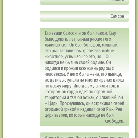
Самсон
Его звали Самсон, и он был львом. Ему
было девять лет, самый рассвет его
львиных сил. Он был большой, мощный,
его рык заставил бы трепетать любое
животное, услышавшее его, но… Он
никогда не был на своей родине. Он
родился и прожил всю жизнь рядом с
человеком. У него была жена, его львица,
их дети выступали на многих аренах цирка
по всему миру. Иногда ему снился сон, в
котором он гордо идет по огромной
территории и там он вожак, он главный, он
– Царь. Проснувшись, он встряхивал своей
огромной гривой и издавал свой Рык. Рев
царя зверей, который никогда не был
свободен.
У него был друг. Друга звали Александром.