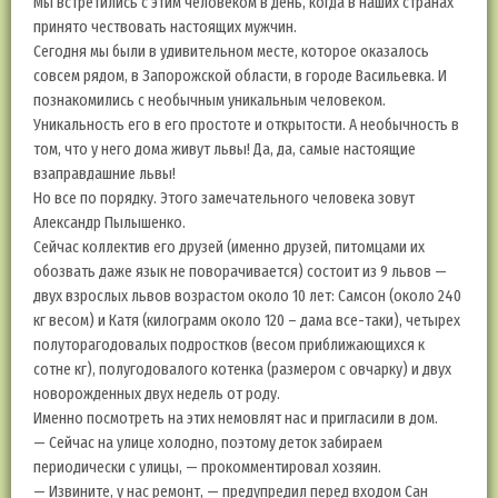
Мы встретились с этим человеком в день, когда в наших странах
принято чествовать настоящих мужчин.
Сегодня мы были в удивительном месте, которое оказалось
совсем рядом, в Запорожской области, в городе Васильевка. И
познакомились с необычным уникальным человеком.
Уникальность его в его простоте и открытости. А необычность в
том, что у него дома живут львы! Да, да, самые настоящие
взаправдашние львы!
Но все по порядку. Этого замечательного человека зовут
Александр Пылышенко.
Сейчас коллектив его друзей (именно друзей, питомцами их
обозвать даже язык не поворачивается) состоит из 9 львов —
двух взрослых львов возрастом около 10 лет: Самсон (около 240
кг весом) и Катя (килограмм около 120 – дама все-таки), четырех
полуторагодовалых подростков (весом приближающихся к
сотне кг), полугодовалого котенка (размером с овчарку) и двух
новорожденных двух недель от роду.
Именно посмотреть на этих немовлят нас и пригласили в дом.
— Сейчас на улице холодно, поэтому деток забираем
периодически с улицы, — прокомментировал хозяин.
— Извините, у нас ремонт, — предупредил перед входом Сан