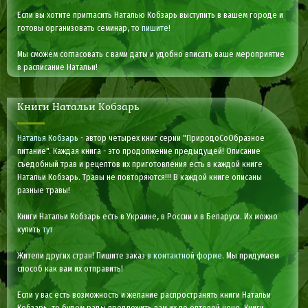
Если вы хотите пригласить Наталью Кобзарь выступить в вашем городе и
готовы организовать семинар, то
пишите
!
Мы сможем согласовать с вами даты и удобно вписать ваше мероприятие
в расписание Натальи!
Книги Натальи Кобзарь
Наталья Кобзарь
- автор четырех книг серии "ПриродоСоОбразное
питание". Каждая книга - это продолжение предыдущей! Описание
съедобный трав и рецептов их приготовления есть в каждой книге
Натальи Кобзарь. Травы не повторяются!!! В каждой книге описаны
разные травы!
Книги Натальи Кобзарь есть в Украине, в России и в Беларуси. Их можно
купить
тут
Жители других стран! Пишите заказ
в контактной форме
. Мы придумаем
способ как вам их отправить!
Если у вас есть возможность и желание распространять книги Натальи
Кобзарь, то будем рады предложить вам их по оптовой цене. Книги