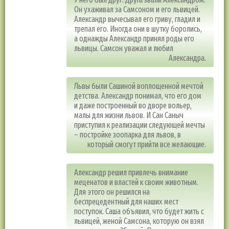
Он ухаживал за Самсоном и его львицей.
Александр вычесывал его гриву, гладил и
трепал его. Иногда они в шутку боролись,
а однажды Александр принял роды его
львицы. Самсон уважал и любил
Александра.
Львы были Сашиной воплощенной мечтой
детства. Александр понимал, что его дом
и даже построенный во дворе вольер,
малы для жизни львов. И Сан Саныч
приступил к реализации следующей мечты
– постройке зоопарка для львов, в
который смогут прийти все желающие.
Александр решил привлечь внимание
меценатов и властей к своим животным.
Для этого он решился на
беспрецедентный для наших мест
поступок. Саша объявил, что будет жить с
львицей, женой Самсона, которую он взял