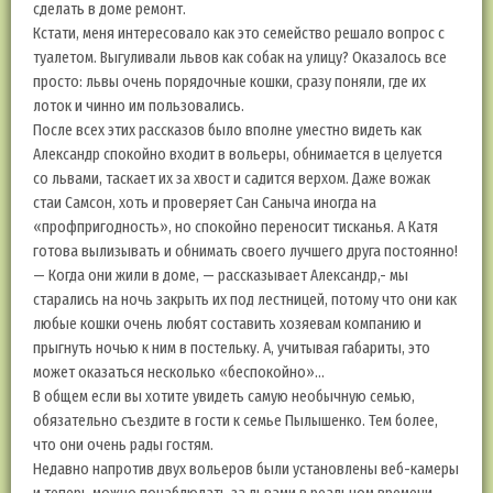
сделать в доме ремонт.
Кстати, меня интересовало как это семейство решало вопрос с
туалетом. Выгуливали львов как собак на улицу? Оказалось все
просто: львы очень порядочные кошки, сразу поняли, где их
лоток и чинно им пользовались.
После всех этих рассказов было вполне уместно видеть как
Александр спокойно входит в вольеры, обнимается в целуется
со львами, таскает их за хвост и садится верхом. Даже вожак
стаи Самсон, хоть и проверяет Сан Саныча иногда на
«профпригодность», но спокойно переносит тисканья. А Катя
готова вылизывать и обнимать своего лучшего друга постоянно!
— Когда они жили в доме, — рассказывает Александр,- мы
старались на ночь закрыть их под лестницей, потому что они как
любые кошки очень любят составить хозяевам компанию и
прыгнуть ночью к ним в постельку. А, учитывая габариты, это
может оказаться несколько «беспокойно»…
В общем если вы хотите увидеть самую необычную семью,
обязательно съездите в гости к семье Пылышенко. Тем более,
что они очень рады гостям.
Недавно напротив двух вольеров были установлены веб-камеры