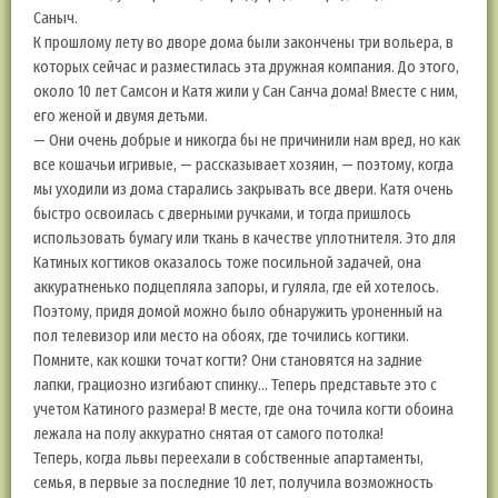
Саныч.
К прошлому лету во дворе дома были закончены три вольера, в
которых сейчас и разместилась эта дружная компания. До этого,
около 10 лет Самсон и Катя жили у Сан Санча дома! Вместе с ним,
его женой и двумя детьми.
— Они очень добрые и никогда бы не причинили нам вред, но как
все кошачьи игривые, — рассказывает хозяин, — поэтому, когда
мы уходили из дома старались закрывать все двери. Катя очень
быстро освоилась с дверными ручками, и тогда пришлось
использовать бумагу или ткань в качестве уплотнителя. Это для
Катиных когтиков оказалось тоже посильной задачей, она
аккуратненько подцепляла запоры, и гуляла, где ей хотелось.
Поэтому, придя домой можно было обнаружить уроненный на
пол телевизор или место на обоях, где точились когтики.
Помните, как кошки точат когти? Они становятся на задние
лапки, грациозно изгибают спинку… Теперь представьте это с
учетом Катиного размера! В месте, где она точила когти обоина
лежала на полу аккуратно снятая от самого потолка!
Теперь, когда львы переехали в собственные апартаменты,
семья, в первые за последние 10 лет, получила возможность