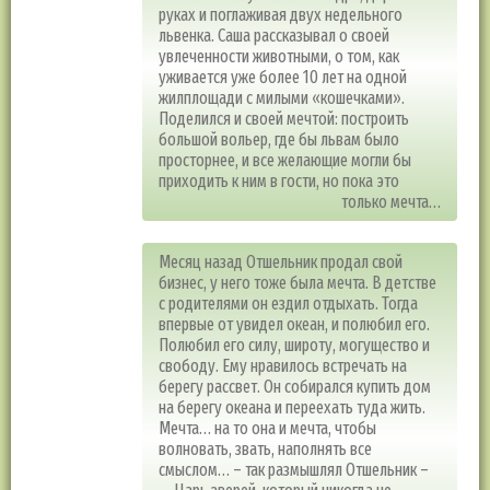
руках и поглаживая двух недельного
львенка. Саша рассказывал о своей
увлеченности животными, о том, как
уживается уже более 10 лет на одной
жилплощади с милыми «кошечками».
Поделился и своей мечтой: построить
большой вольер, где бы львам было
просторнее, и все желающие могли бы
приходить к ним в гости, но пока это
только мечта…
Месяц назад Отшельник продал свой
бизнес, у него тоже была мечта. В детстве
с родителями он ездил отдыхать. Тогда
впервые от увидел океан, и полюбил его.
Полюбил его силу, широту, могущество и
свободу. Ему нравилось встречать на
берегу рассвет. Он собирался купить дом
на берегу океана и переехать туда жить.
Мечта… на то она и мечта, чтобы
волновать, звать, наполнять все
смыслом… – так размышлял Отшельник –