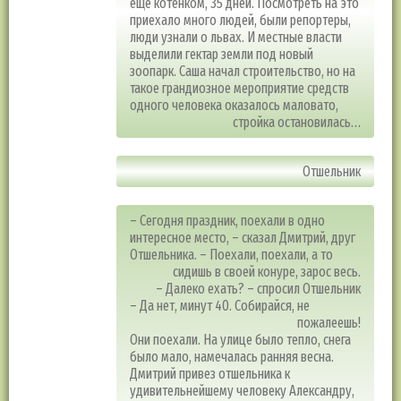
еще котенком, 35 дней. Посмотреть на это
приехало много людей, были репортеры,
люди узнали о львах. И местные власти
выделили гектар земли под новый
зоопарк. Саша начал строительство, но на
такое грандиозное мероприятие средств
одного человека оказалось маловато,
стройка остановилась…
Отшельник
– Сегодня праздник, поехали в одно
интересное место, – сказал Дмитрий, друг
Отшельника. – Поехали, поехали, а то
сидишь в своей конуре, зарос весь.
– Далеко ехать? – спросил Отшельник
– Да нет, минут 40. Собирайся, не
пожалеешь!
Они поехали. На улице было тепло, снега
было мало, намечалась ранняя весна.
Дмитрий привез отшельника к
удивительнейшему человеку Александру,