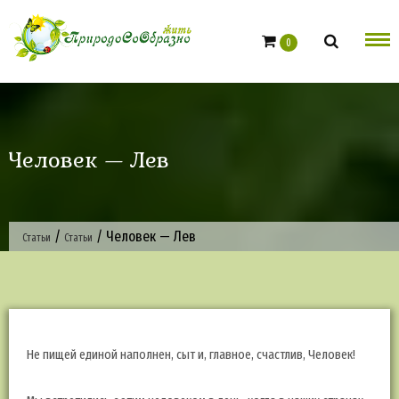
Skip
to
0
content
Человек — Лев
/
/
Человек — Лев
Статьи
Статьи
Не пищей единой наполнен, сыт и, главное, счастлив, Человек!