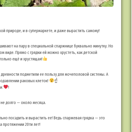
ой природе, и в супермаркете, и даже вырастить самому!
шивают на пару в специальной спаржнице буквально минутку. Но
м виде. Прямо с грядки ей можно хрустеть, как детской
только ещё и хрустящая!
с древности подметили ее пользу для мочеполовой системы. А
подавлении раковых клеток!
☝
ак
!
 не долго — около месяца.
ельно посадить и вырастить ее! Ведь спаржевая грядка — это
на протяжении 20ти лет!