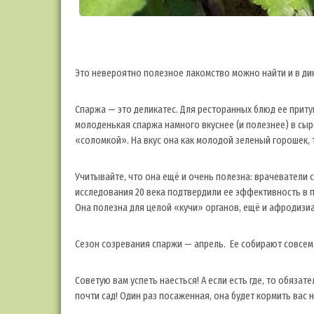
Это невероятно полезное лакомство можно найти и в дик
Спаржа — это деликатес. Для ресторанных блюд ее приту
молоденькая спаржа намного вкуснее (и полезнее) в сыро
«соломкой». На вкус она как молодой зеленый горошек, 
Учитывайте, что она ещё и очень полезна: врачеватели 
исследования 20 века подтвердили ее эффективность в 
Она полезна для целой «кучи» органов, ещё и афродизи
Сезон созревания спаржи — апрель. Ее собирают совсем
Советую вам успеть наесться! А если есть где, то обязат
почти сад! Один раз посаженная, она будет кормить вас 