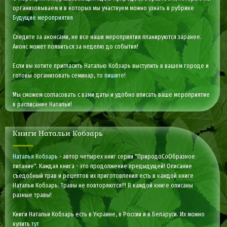
организовываем и в которых мы участвуем можно узнать в рубрике
Будущие мероприятия
Следите за анонсами, не все наши мероприятия планируются заранее.
Анонс может появиться за неделю до события!
Если вы хотите пригласить Наталью Кобзарь выступить в вашем городе и
готовы организовать семинар, то
пишите
!
Мы сможем согласовать с вами даты и удобно вписать ваше мероприятие
в расписание Натальи!
Книги Натальи Кобзарь
Наталья Кобзарь
- автор четырех книг серии "ПриродоСоОбразное
питание". Каждая книга - это продолжение предыдущей! Описание
съедобный трав и рецептов их приготовления есть в каждой книге
Натальи Кобзарь. Травы не повторяются!!! В каждой книге описаны
разные травы!
Книги Натальи Кобзарь есть в Украине, в России и в Беларуси. Их можно
купить
тут