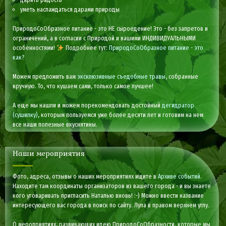
уметь наслаждаться дарами природы
ПриродоСоОбразное питание - это НЕ сыроедение! Это - без запретов и
ограничений, а в согласии с Природой и вашими ИНДИВИДУАЛЬНЫМИ
особенностями!
Подробнее тут:
ПриродоСоОбразное питание - это
как?
Можем предложить вам
эксклюзивные съедобные травы
, собранные
вручную. То, что кушаем сами, только самое лучшее!
А еще мы нашли и можем порекомендовать достойный
дегидратор
(сушилку)
, которым пользуемся уже более десяти лет и готовим на нем
все наши полезные вкуснятины.
Наши мероприятия
Фото, адреса, отзывы о наших мероприятиях ищите в
Архиве событий
.
Находите там координаты организаторов из вашего города - и вы знаете
кого уговаривать пригласить Наталью вновь! :-) Можно ввести название
интересующего вас города в поиск по сайту. Лупа в правом верхнем углу.
О мероприятиях, развивающих идею ПриродоСоОбразности, которые мы