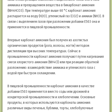
аммиака и превращением вещества в бикарбонат аммония
(NH4HCO3). При температуре выше 60 °C карбонат аммония
распадается на воду (H2O), углекислый газ (CO2) и аммиак (NH3). В
связи с выделением газов при разложении добавки E503 она и
применяется в пищевой промышленности.
Впервые карбонат аммония был получен из азотистых
органических продуктов (рога, волосы, ногти) методом
дистилляции при высоких температурах. Сейчас в
промышленности карбонат аммония получают путем нагревания
смеси хлористого аммония (NH4Cl) или при реакции обратной
разложению: взаимодействие аммиака и углекислого газа с
водой при быстром охлаждении.
В пищевой промышленности карбонат аммония в качестве
добавки E503 применяется вместо соды или дрожжей в
кондитерской промышленности и хлебопечении. Основные
продукты, в которых используются карбонаты аммония:
различные виды печенья, бублики, торты, хлебобулочные