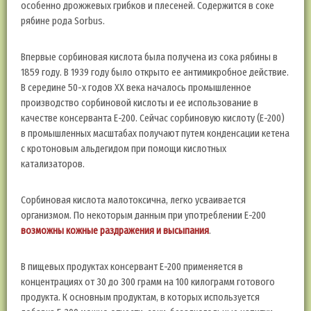
особенно дрожжевых грибков и плесеней. Содержится в соке
рябине рода Sorbus.
Впервые сорбиновая кислота была получена из сока рябины в
1859 году. В 1939 году было открыто ее антимикробное действие.
В середине 50-х годов XX века началось промышленное
производство сорбиновой кислоты и ее использование в
качестве консерванта Е-200. Сейчас сорбиновую кислоту (Е-200)
в промышленных масштабах получают путем конденсации кетена
с кротоновым альдегидом при помощи кислотных
катализаторов.
Сорбиновая кислота малотоксична, легко усваивается
организмом. По некоторым данным при употреблении Е-200
возможны кожные раздражения и высыпания
.
В пищевых продуктах консервант Е-200 применяется в
концентрациях от 30 до 300 грамм на 100 килограмм готового
продукта. К основным продуктам, в которых используется