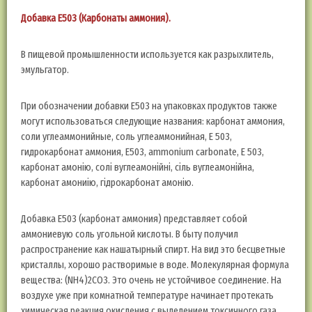
Добавка Е503 (Карбонаты аммония).
В пищевой промышленности используется как разрыхлитель,
эмульгатор.
При обозначении добавки Е503 на упаковках продуктов также
могут использоваться следующие названия: карбонат аммония,
соли углеаммонийные, соль углеаммонийная, Е 503,
гидрокарбонат аммония, Е503, ammonium carbonate, E 503,
карбонат амонію, солі вуглеамонійні, сіль вуглеамонійна,
карбонат амониію, гідрокарбонат амонію.
Добавка E503 (карбонат аммония) представляет собой
аммониевую соль угольной кислоты. В быту получил
распространение как нашатырный спирт. На вид это бесцветные
кристаллы, хорошо растворимые в воде. Молекулярная формула
вещества: (NH4)2CO3. Это очень не устойчивое соединение. На
воздухе уже при комнатной температуре начинает протекать
химическая реакция окисления с выделением токсичного газа