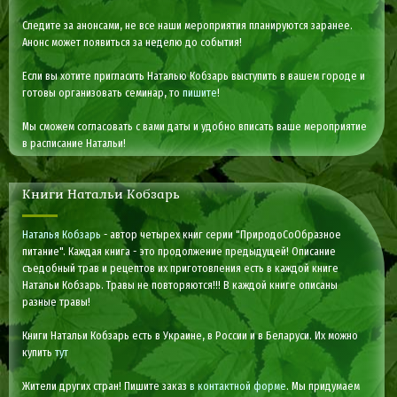
Следите за анонсами, не все наши мероприятия планируются заранее.
Анонс может появиться за неделю до события!
Если вы хотите пригласить Наталью Кобзарь выступить в вашем городе и
готовы организовать семинар, то
пишите
!
Мы сможем согласовать с вами даты и удобно вписать ваше мероприятие
в расписание Натальи!
Книги Натальи Кобзарь
Наталья Кобзарь
- автор четырех книг серии "ПриродоСоОбразное
питание". Каждая книга - это продолжение предыдущей! Описание
съедобный трав и рецептов их приготовления есть в каждой книге
Натальи Кобзарь. Травы не повторяются!!! В каждой книге описаны
разные травы!
Книги Натальи Кобзарь есть в Украине, в России и в Беларуси. Их можно
купить
тут
Жители других стран! Пишите заказ
в контактной форме
. Мы придумаем