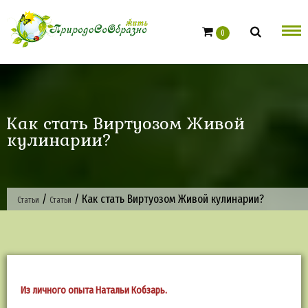
Skip
to
0
content
Как стать Виртуозом Живой
кулинарии?
/
/
Как стать Виртуозом Живой кулинарии?
Статьи
Статьи
Из личного опыта Натальи Кобзарь.