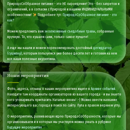
ПриродоСоОбразное питание - это НЕ сыроедение! Это - без запретов и
ограничений, а в согласии с Природой и вашими ИНДИВИДУАЛЬНЫМИ
особенностями!
Подробнее тут:
ПриродоСоОбразное питание - это
как?
Можем предложить вам
эксклюзивные съедобные травы
, собранные
вручную. То, что кушаем сами, только самое лучшее!
А еще мы нашли и можем порекомендовать достойный
дегидратор
(сушилку)
, которым пользуемся уже более десяти лет и готовим на нем
все наши полезные вкуснятины.
Наши мероприятия
Фото, адреса, отзывы о наших мероприятиях ищите в
Архиве событий
.
Находите там координаты организаторов из вашего города - и вы знаете
кого уговаривать пригласить Наталью вновь! :-) Можно ввести название
интересующего вас города в поиск по сайту. Лупа в правом верхнем углу.
О мероприятиях, развивающих идею ПриродоСоОбразности, которые мы
организовываем и в которых мы участвуем можно узнать в рубрике
Будущие мероприятия