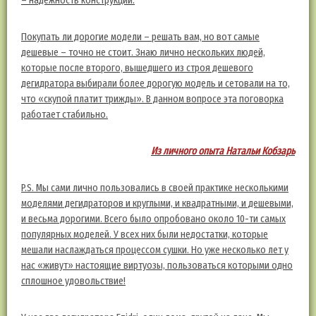
– надежность конструкций.
Покупать ли дорогие модели – решать вам, но вот самые
дешевые – точно не стоит. Знаю лично нескольких людей,
которые после второго, вышедшего из строя дешевого
дегидратора выбирали более дорогую модель и сетовали на то,
что «скупой платит трижды». В данном вопросе эта поговорка
работает стабильно.
Из личного опыта Натальи Кобзарь
P.S. Мы сами лично пользовались в своей практике несколькими
моделями дегидраторов и круглыми, и квадратными, и дешевыми,
и весьма дорогими. Всего было опробовано около 10-ти самых
популярных моделей. У всех них были недостатки, которые
мешали наслаждаться процессом сушки. Но уже несколько лет у
нас «живут» настоящие виртуозы, пользоваться которыми одно
сплошное удовольствие!