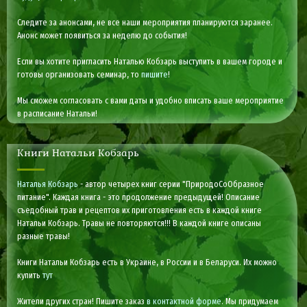
Следите за анонсами, не все наши мероприятия планируются заранее.
Анонс может появиться за неделю до события!
Если вы хотите пригласить Наталью Кобзарь выступить в вашем городе и
готовы организовать семинар, то
пишите
!
Мы сможем согласовать с вами даты и удобно вписать ваше мероприятие
в расписание Натальи!
Книги Натальи Кобзарь
Наталья Кобзарь
- автор четырех книг серии "ПриродоСоОбразное
питание". Каждая книга - это продолжение предыдущей! Описание
съедобный трав и рецептов их приготовления есть в каждой книге
Натальи Кобзарь. Травы не повторяются!!! В каждой книге описаны
разные травы!
Книги Натальи Кобзарь есть в Украине, в России и в Беларуси. Их можно
купить
тут
Жители других стран! Пишите заказ
в контактной форме
. Мы придумаем