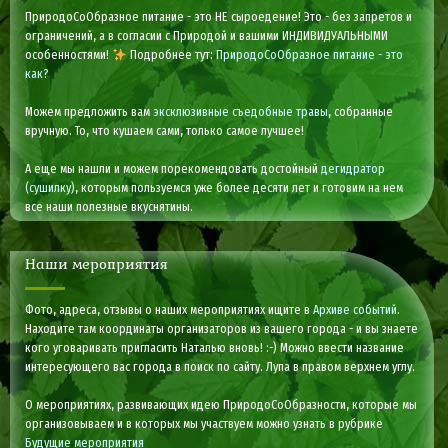
ПриродоСоОбразное питание - это НЕ сыроедение! Это - без запретов и
ограничений, а в согласии с Природой и вашими ИНДИВИДУАЛЬНЫМИ
особенностями!
Подробнее тут:
ПриродоСоОбразное питание - это
как?
Можем предложить вам
эксклюзивные съедобные травы
, собранные
вручную. То, что кушаем сами, только самое лучшее!
А еще мы нашли и можем порекомендовать достойный
дегидратор
(сушилку)
, которым пользуемся уже более десяти лет и готовим на нем
все наши полезные вкуснятины.
Наши мероприятия
Фото, адреса, отзывы о наших мероприятиях ищите в
Архиве событий
.
Находите там координаты организаторов из вашего города - и вы знаете
кого уговаривать пригласить Наталью вновь! :-) Можно ввести название
интересующего вас города в поиск по сайту. Лупа в правом верхнем углу.
О мероприятиях, развивающих идею ПриродоСоОбразности, которые мы
организовываем и в которых мы участвуем можно узнать в рубрике
Будущие мероприятия