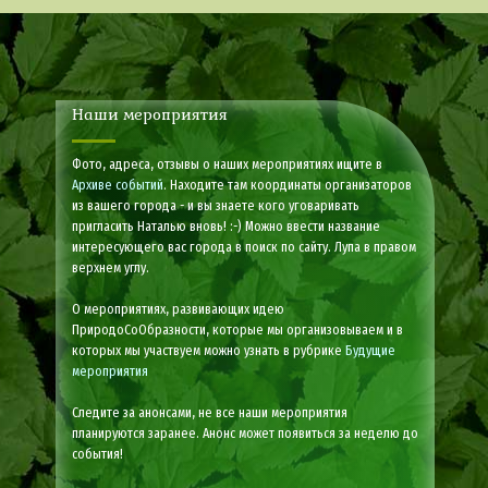
Наши мероприятия
Фото, адреса, отзывы о наших мероприятиях ищите в
Архиве событий
. Находите там координаты организаторов
из вашего города - и вы знаете кого уговаривать
пригласить Наталью вновь! :-) Можно ввести название
интересующего вас города в поиск по сайту. Лупа в правом
верхнем углу.
О мероприятиях, развивающих идею
ПриродоСоОбразности, которые мы организовываем и в
которых мы участвуем можно узнать в рубрике
Будущие
мероприятия
Следите за анонсами, не все наши мероприятия
планируются заранее. Анонс может появиться за неделю до
события!