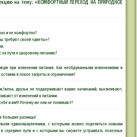
 лекцию на тему: «КОМФОРТНЫЙ ПЕРЕХОД НА ПРИРОДНОЕ
жно и не комфортно?
мы требуют своей «диеты»?
и.
с на пути к здоровому питанию?
юди при изменении питания. Как необдуманными изменениями в
 оставив в покое запреты и ограничения?
муж/жена, друзья не поддерживают ваших начинаний, высмеивают,
аривают от изменений в питании.
себе и им!!! Почему же они не понимают?
ве большие разницы!
ружали единомышленники, с которыми можно поделиться новыми
 в середине пути и с которыми вы сможете устраивать полезные