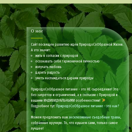
О нас
Сайт посвящен развитию идеи ПриродоСоОбразной Жизни.
А это значит:
жить в согласии с природой
осознавать себя гармоничной личностью
излучать любовь
дарить радость
уметь наслаждаться дарами природы
ПриродоСоОбразное питание - это НЕ сыроедение! Это -
без запретов и ограничений, а в согласии с Природой и
вашими ИНДИВИДУАЛЬНЫМИ особенностями!
Подробнее тут:
ПриродоСоОбразное питание - это как?
Можем предложить вам
эксклюзивные съедобные травы
,
собранные вручную. То, что кушаем сами, только самое
лучшее!