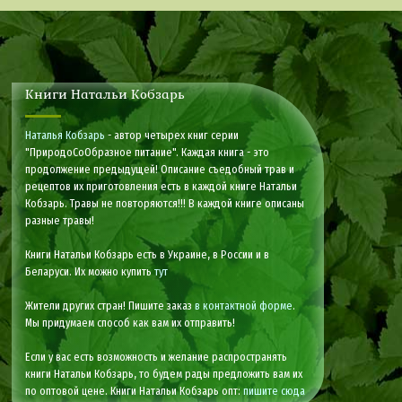
Книги Натальи Кобзарь
Наталья Кобзарь
- автор четырех книг серии
"ПриродоСоОбразное питание". Каждая книга - это
продолжение предыдущей! Описание съедобный трав и
рецептов их приготовления есть в каждой книге Натальи
Кобзарь. Травы не повторяются!!! В каждой книге описаны
разные травы!
Книги Натальи Кобзарь есть в Украине, в России и в
Беларуси. Их можно купить
тут
Жители других стран! Пишите заказ
в контактной форме
.
Мы придумаем способ как вам их отправить!
Если у вас есть возможность и желание распространять
книги Натальи Кобзарь, то будем рады предложить вам их
по оптовой цене. Книги Натальи Кобзарь опт:
пишите сюда