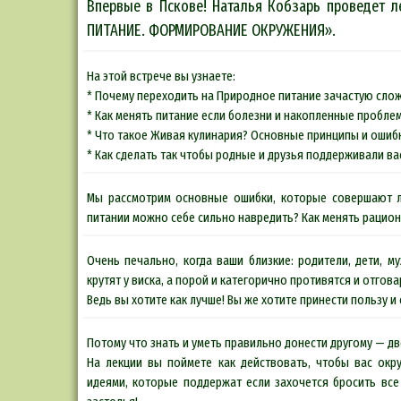
Впервые в Пскове! Наталья Кобзарь проведет
ПИТАНИЕ. ФОРМИРОВАНИЕ ОКРУЖЕНИЯ».
На этой встрече вы узнаете:
* Почему переходить на Природное питание зачастую сло
* Как менять питание если болезни и накопленные пробле
* Что такое Живая кулинария? Основные принципы и ошибк
* Как сделать так чтобы родные и друзья поддерживали ва
Мы рассмотрим основные ошибки, которые совершают л
питании можно себе сильно навредить? Как менять рацион
Очень печально, когда ваши близкие: родители, дети, 
крутят у виска, а порой и категорично противятся и отгов
Ведь вы хотите как лучше! Вы же хотите принести пользу и 
Потому что знать и уметь правильно донести другому — д
На лекции вы поймете как действовать, чтобы вас ок
идеями, которые поддержат если захочется бросить все