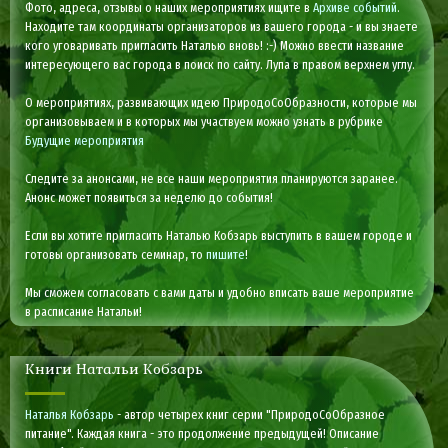
Фото, адреса, отзывы о наших мероприятиях ищите в
Архиве событий
.
Находите там координаты организаторов из вашего города - и вы знаете
кого уговаривать пригласить Наталью вновь! :-) Можно ввести название
интересующего вас города в поиск по сайту. Лупа в правом верхнем углу.
О мероприятиях, развивающих идею ПриродоСоОбразности, которые мы
организовываем и в которых мы участвуем можно узнать в рубрике
Будущие мероприятия
Следите за анонсами, не все наши мероприятия планируются заранее.
Анонс может появиться за неделю до события!
Если вы хотите пригласить Наталью Кобзарь выступить в вашем городе и
готовы организовать семинар, то
пишите
!
Мы сможем согласовать с вами даты и удобно вписать ваше мероприятие
в расписание Натальи!
Книги Натальи Кобзарь
Наталья Кобзарь
- автор четырех книг серии "ПриродоСоОбразное
питание". Каждая книга - это продолжение предыдущей! Описание