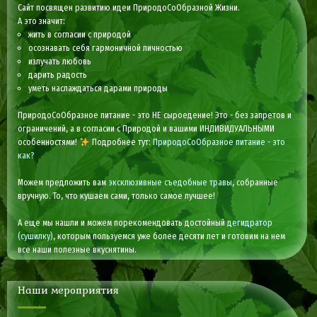
Сайт посвящен развитию идеи ПриродоСоОбразной Жизни.
А это значит:
жить в согласии с природой
осознавать себя гармоничной личностью
излучать любовь
дарить радость
уметь наслаждаться дарами природы
ПриродоСоОбразное питание - это НЕ сыроедение! Это - без запретов и
ограничений, а в согласии с Природой и вашими ИНДИВИДУАЛЬНЫМИ
особенностями!
Подробнее тут:
ПриродоСоОбразное питание - это
как?
Можем предложить вам
эксклюзивные съедобные травы
, собранные
вручную. То, что кушаем сами, только самое лучшее!
А еще мы нашли и можем порекомендовать достойный
дегидратор
(сушилку)
, которым пользуемся уже более десяти лет и готовим на нем
все наши полезные вкуснятины.
Наши мероприятия