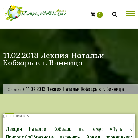
Skip
to
0
content
11.02.2013 Лекция Натальи
Кобзарь в г. Винница
/
11.02.2013 Лекция Натальи Кобзарь в г. Винница
События
0 COMMENTS
Лекция Натальи Кобзарь на тему: «Путь к
ПриродоСоОбразному питанию». Время проведения: