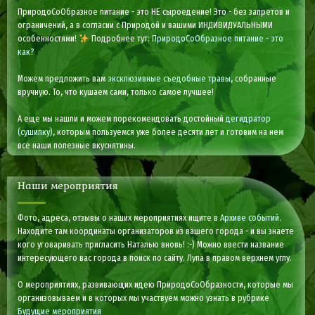
ПриродоСоОбразное питание - это НЕ сыроедение! Это - без запретов и
ограничений, а в согласии с Природой и вашими ИНДИВИДУАЛЬНЫМИ
особенностями!
Подробнее тут:
ПриродоСоОбразное питание - это
как?
Можем предложить вам
эксклюзивные съедобные травы
, собранные
вручную. То, что кушаем сами, только самое лучшее!
А еще мы нашли и можем порекомендовать достойный
дегидратор
(сушилку)
, которым пользуемся уже более десяти лет и готовим на нем
все наши полезные вкуснятины.
Наши мероприятия
Фото, адреса, отзывы о наших мероприятиях ищите в
Архиве событий
.
Находите там координаты организаторов из вашего города - и вы знаете
кого уговаривать пригласить Наталью вновь! :-) Можно ввести название
интересующего вас города в поиск по сайту. Лупа в правом верхнем углу.
О мероприятиях, развивающих идею ПриродоСоОбразности, которые мы
организовываем и в которых мы участвуем можно узнать в рубрике
Будущие мероприятия