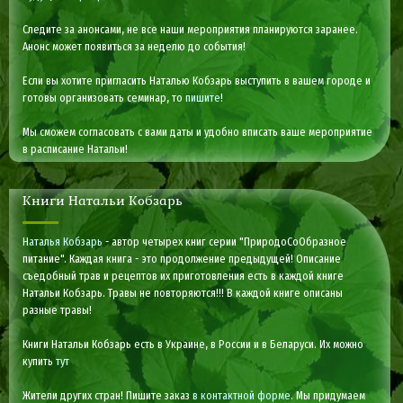
Следите за анонсами, не все наши мероприятия планируются заранее.
Анонс может появиться за неделю до события!
Если вы хотите пригласить Наталью Кобзарь выступить в вашем городе и
готовы организовать семинар, то
пишите
!
Мы сможем согласовать с вами даты и удобно вписать ваше мероприятие
в расписание Натальи!
Книги Натальи Кобзарь
Наталья Кобзарь
- автор четырех книг серии "ПриродоСоОбразное
питание". Каждая книга - это продолжение предыдущей! Описание
съедобный трав и рецептов их приготовления есть в каждой книге
Натальи Кобзарь. Травы не повторяются!!! В каждой книге описаны
разные травы!
Книги Натальи Кобзарь есть в Украине, в России и в Беларуси. Их можно
купить
тут
Жители других стран! Пишите заказ
в контактной форме
. Мы придумаем