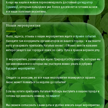
А еще мы нашли и можем порекомендовать достойный
дегидратор
(сушилку)
, которым пользуемся уже более десяти лет и готовим на нем
все наши полезные вкуснятины.
Наши мероприятия
Фото, адреса, отзывы о наших мероприятиях ищите в
Архиве событий
.
Находите там координаты организаторов из вашего города - и вы знаете
кого уговаривать пригласить Наталью вновь! :-) Можно ввести название
интересующего вас города в поиск по сайту. Лупа в правом верхнем углу.
О мероприятиях, развивающих идею ПриродоСоОбразности, которые мы
организовываем и в которых мы участвуем можно узнать в рубрике
Будущие мероприятия
Следите за анонсами, не все наши мероприятия планируются заранее.
Анонс может появиться за неделю до события!
Если вы хотите пригласить Наталью Кобзарь выступить в вашем городе и
готовы организовать семинар, то
пишите
!
Мы сможем согласовать с вами даты и удобно вписать ваше мероприятие