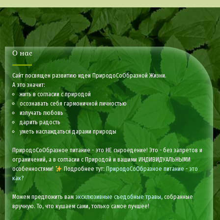
О нас
Сайт посвящен развитию идеи ПриродоСоОбразной Жизни.
А это значит:
жить в согласии с природой
осознавать себя гармоничной личностью
излучать любовь
дарить радость
уметь наслаждаться дарами природы
ПриродоСоОбразное питание - это НЕ сыроедение! Это - без запретов и
ограничений, а в согласии с Природой и вашими ИНДИВИДУАЛЬНЫМИ
особенностями!
Подробнее тут:
ПриродоСоОбразное питание - это
как?
Можем предложить вам
эксклюзивные съедобные травы
, собранные
вручную. То, что кушаем сами, только самое лучшее!