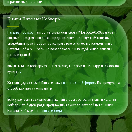
в расписание Натальи!
Книги Натальи Кобзарь
Наталья Кобзарь
- автор четырех книг серии "ПриродоСоОбразное
питание". Каждая книга - это продолжение предыдущей! Описание
съедобный трав и рецептов их приготовления есть в каждой книге
Натальи Кобзарь. Травы не повторяются!!! В каждой книге описаны
разные травы!
Книги Натальи Кобзарь есть в Украине, в России и в Беларуси. Их можно
купить
тут
Жители других стран! Пишите заказ
в контактной форме
. Мы придумаем
способ как вам их отправить!
Если у вас есть возможность и желание распространять книги Натальи
Кобзарь, то будем рады предложить вам их по оптовой цене. Книги
Натальи Кобзарь опт:
пишите сюда