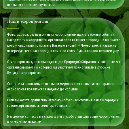
все наши полезные вкуснятины.
Наши мероприятия
Фото, адреса, отзывы о наших мероприятиях ищите в
Архиве событий
.
Находите там координаты организаторов из вашего города - и вы знаете
кого уговаривать пригласить Наталью вновь! :-) Можно ввести название
интересующего вас города в поиск по сайту. Лупа в правом верхнем углу.
О мероприятиях, развивающих идею ПриродоСоОбразности, которые мы
организовываем и в которых мы участвуем можно узнать в рубрике
Будущие мероприятия
Следите за анонсами, не все наши мероприятия планируются заранее.
Анонс может появиться за неделю до события!
Если вы хотите пригласить Наталью Кобзарь выступить в вашем городе и
готовы организовать семинар, то
пишите
!
Мы сможем согласовать с вами даты и удобно вписать ваше мероприятие
в расписание Натальи!