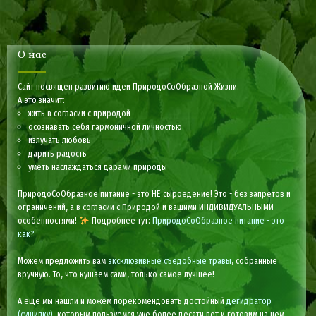
О нас
Сайт посвящен развитию идеи ПриродоСоОбразной Жизни.
А это значит:
жить в согласии с природой
осознавать себя гармоничной личностью
излучать любовь
дарить радость
уметь наслаждаться дарами природы
ПриродоСоОбразное питание - это НЕ сыроедение! Это - без запретов и
ограничений, а в согласии с Природой и вашими ИНДИВИДУАЛЬНЫМИ
особенностями!
Подробнее тут:
ПриродоСоОбразное питание - это
как?
Можем предложить вам
эксклюзивные съедобные травы
, собранные
вручную. То, что кушаем сами, только самое лучшее!
А еще мы нашли и можем порекомендовать достойный
дегидратор
(сушилку)
, которым пользуемся уже более десяти лет и готовим на нем