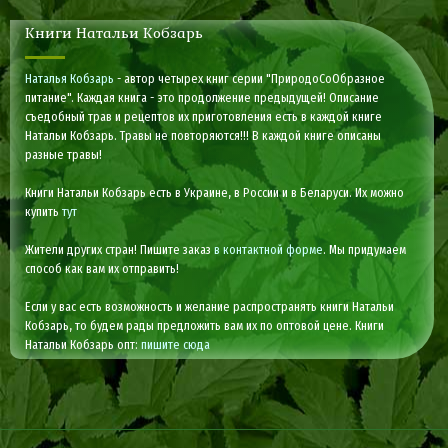
Книги Натальи Кобзарь
Наталья Кобзарь
- автор четырех книг серии "ПриродоСоОбразное
питание". Каждая книга - это продолжение предыдущей! Описание
съедобный трав и рецептов их приготовления есть в каждой книге
Натальи Кобзарь. Травы не повторяются!!! В каждой книге описаны
разные травы!
Книги Натальи Кобзарь есть в Украине, в России и в Беларуси. Их можно
купить
тут
Жители других стран! Пишите заказ
в контактной форме
. Мы придумаем
способ как вам их отправить!
Если у вас есть возможность и желание распространять книги Натальи
Кобзарь, то будем рады предложить вам их по оптовой цене. Книги
Натальи Кобзарь опт:
пишите сюда