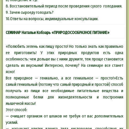
8. Восстановительный период после проведения сухого голодания.
9. Зачем сыроеду голодать?
10.Ответы на вопросы, индивидуальные консультации.
СЕМИНАР Натальи Кобзарь «ПРИРОДОСООБРАЗНОЕ ПИТАНИЕ»
«Полюбить зелень как пищу просто! Но только знать как правильно
ее приготовить! У этих природных продуктов есть одна
особенность: чем дольше вы с ними дружите, тем проще становится
сделать их вкусными! Интересно, почему? На семинаре все станет
ясно!
Все природное — гениально, а все гениальное — просто!»Есть
самый гениальный (потому что самый природный и простой) способ
получать из пищи все необходимые питательные вещества и
полноценные белки для жизнедеятельности и построения
мышечной массы!
Этот способ:
— очищает организм от шлаков не требуя от вас дополнительных
усилий.
— насыщает клетки вашего тела кислородом, способствуя их