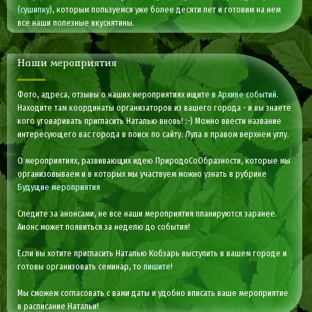
(сушилку)
, которым пользуемся уже более десяти лет и готовим на нем
все наши полезные вкуснятины.
Наши мероприятия
Фото, адреса, отзывы о наших мероприятиях ищите в
Архиве событий
.
Находите там координаты организаторов из вашего города - и вы знаете
кого уговаривать пригласить Наталью вновь! :-) Можно ввести название
интересующего вас города в поиск по сайту. Лупа в правом верхнем углу.
О мероприятиях, развивающих идею ПриродоСоОбразности, которые мы
организовываем и в которых мы участвуем можно узнать в рубрике
Будущие мероприятия
Следите за анонсами, не все наши мероприятия планируются заранее.
Анонс может появиться за неделю до события!
Если вы хотите пригласить Наталью Кобзарь выступить в вашем городе и
готовы организовать семинар, то
пишите
!
Мы сможем согласовать с вами даты и удобно вписать ваше мероприятие
в расписание Натальи!