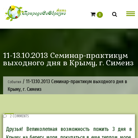
Skip
to
0
content
11-13.10.2013 Cеминар-практикум
выходного дня в Крыму, г. Симеиз
/
11-13.10.2013 Cеминар-практикум выходного дня в
События
Крыму, г. Симеиз
2 COMMENTS
Друзья! Великолепная возможность пожить 3 дня в
Крыму на берегу моря, покупаться в еще теплом море,