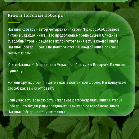
Книги Натальи Кобзарь
Наталья Кобзарь
- автор четырех книг серии "ПриродоСоОбразное
питание". Каждая книга - это продолжение предыдущей! Описание
съедобный трав и рецептов их приготовления есть в каждой книге
Натальи Кобзарь. Травы не повторяются!!! В каждой книге описаны
разные травы!
Книги Натальи Кобзарь есть в Украине, в России и в Беларуси. Их можно
купить
тут
Жители других стран! Пишите заказ
в контактной форме
. Мы придумаем
способ как вам их отправить!
Если у вас есть возможность и желание распространять книги Натальи
Кобзарь, то будем рады предложить вам их по оптовой цене. Книги
Натальи Кобзарь опт:
пишите сюда