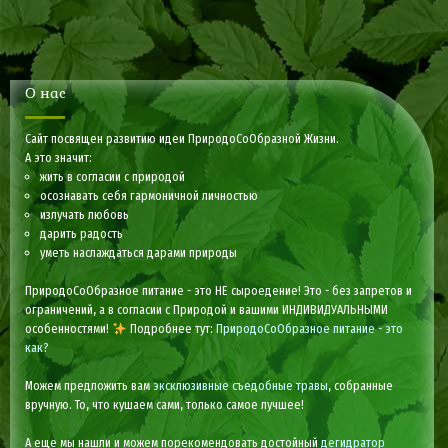
О нас
Сайт посвящен развитию идеи ПриродоСоОбразной Жизни.
А это значит:
жить в согласии с природой
осознавать себя гармоничной личностью
излучать любовь
дарить радость
уметь наслаждаться дарами природы
ПриродоСоОбразное питание - это НЕ сыроедение! Это - без запретов и
ограничений, а в согласии с Природой и вашими ИНДИВИДУАЛЬНЫМИ
особенностями!
Подробнее тут:
ПриродоСоОбразное питание - это
как?
Можем предложить вам
эксклюзивные съедобные травы
, собранные
вручную. То, что кушаем сами, только самое лучшее!
А еще мы нашли и можем порекомендовать достойный
дегидратор