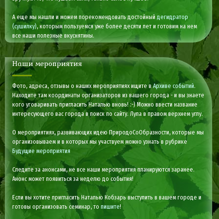
А еще мы нашли и можем порекомендовать достойный
дегидратор
(сушилку)
, которым пользуемся уже более десяти лет и готовим на нем
все наши полезные вкуснятины.
Наши мероприятия
Фото, адреса, отзывы о наших мероприятиях ищите в
Архиве событий
.
Находите там координаты организаторов из вашего города - и вы знаете
кого уговаривать пригласить Наталью вновь! :-) Можно ввести название
интересующего вас города в поиск по сайту. Лупа в правом верхнем углу.
О мероприятиях, развивающих идею ПриродоСоОбразности, которые мы
организовываем и в которых мы участвуем можно узнать в рубрике
Будущие мероприятия
Следите за анонсами, не все наши мероприятия планируются заранее.
Анонс может появиться за неделю до события!
Если вы хотите пригласить Наталью Кобзарь выступить в вашем городе и
готовы организовать семинар, то
пишите
!