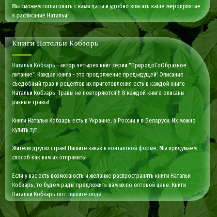
Мы сможем согласовать с вами даты и удобно вписать ваше мероприятие
в расписание Натальи!
Книги Натальи Кобзарь
Наталья Кобзарь
- автор четырех книг серии "ПриродоСоОбразное
питание". Каждая книга - это продолжение предыдущей! Описание
съедобный трав и рецептов их приготовления есть в каждой книге
Натальи Кобзарь. Травы не повторяются!!! В каждой книге описаны
разные травы!
Книги Натальи Кобзарь есть в Украине, в России и в Беларуси. Их можно
купить
тут
Жители других стран! Пишите заказ
в контактной форме
. Мы придумаем
способ как вам их отправить!
Если у вас есть возможность и желание распространять книги Натальи
Кобзарь, то будем рады предложить вам их по оптовой цене. Книги
Натальи Кобзарь опт:
пишите сюда