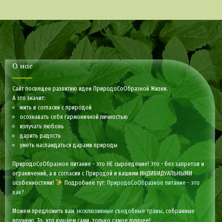
О нас
Сайт посвящен развитию идеи ПриродоСоОбразной Жизни.
А это значит:
жить в согласии с природой
осознавать себя гармоничной личностью
излучать любовь
дарить радость
уметь наслаждаться дарами природы
ПриродоСоОбразное питание - это НЕ сыроедение! Это - без запретов и
ограничений, а в согласии с Природой и вашими ИНДИВИДУАЛЬНЫМИ
особенностями!
Подробнее тут:
ПриродоСоОбразное питание - это
как?
Можем предложить вам
эксклюзивные съедобные травы
, собранные
вручную. То, что кушаем сами, только самое лучшее!