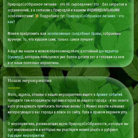
ПриродоСоОбразное питание - это НЕ сыроедение! Это - без запретов и
ограничений, а в согласии с Природой и вашими ИНДИВИДУАЛЬНЫМИ
особенностями!
Подробнее тут:
ПриродоСоОбразное питание - это
как?
Можем предложить вам
эксклюзивные съедобные травы
, собранные
вручную. То, что кушаем сами, только самое лучшее!
А еще мы нашли и можем порекомендовать достойный
дегидратор
(сушилку)
, которым пользуемся уже более десяти лет и готовим на нем
все наши полезные вкуснятины.
Наши мероприятия
Фото, адреса, отзывы о наших мероприятиях ищите в
Архиве событий
.
Находите там координаты организаторов из вашего города - и вы знаете
кого уговаривать пригласить Наталью вновь! :-) Можно ввести название
интересующего вас города в поиск по сайту. Лупа в правом верхнем углу.
О мероприятиях, развивающих идею ПриродоСоОбразности, которые мы
организовываем и в которых мы участвуем можно узнать в рубрике
Будущие мероприятия