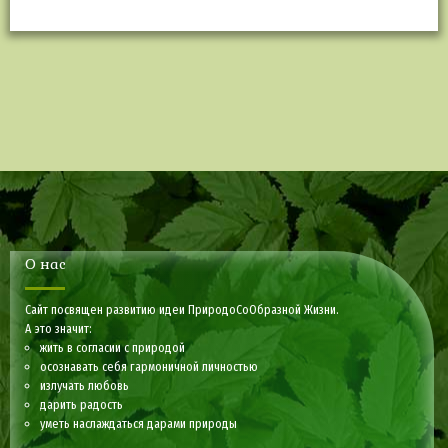
О нас
Сайт посвящен развитию идеи ПриродоСоОбразной Жизни.
А это значит:
жить в согласии с природой
осознавать себя гармоничной личностью
излучать любовь
дарить радость
уметь наслаждаться дарами природы