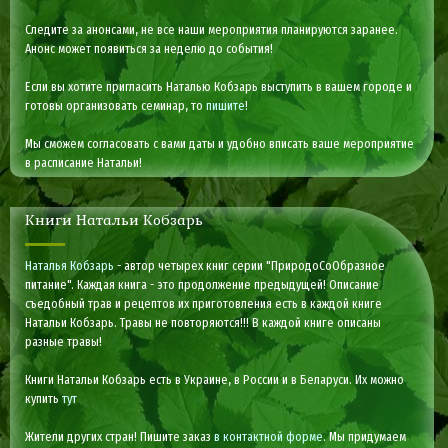
Следите за анонсами, не все наши мероприятия планируются заранее.
Анонс может появиться за неделю до события!
Если вы хотите пригласить Наталью Кобзарь выступить в вашем городе и
готовы организовать семинар, то
пишите
!
Мы сможем согласовать с вами даты и удобно вписать ваше мероприятие
в расписание Натальи!
Книги Натальи Кобзарь
Наталья Кобзарь
- автор четырех книг серии "ПриродоСоОбразное
питание". Каждая книга - это продолжение предыдущей! Описание
съедобный трав и рецептов их приготовления есть в каждой книге
Натальи Кобзарь. Травы не повторяются!!! В каждой книге описаны
разные травы!
Книги Натальи Кобзарь есть в Украине, в России и в Беларуси. Их можно
купить
тут
Жители других стран! Пишите заказ
в контактной форме
. Мы придумаем