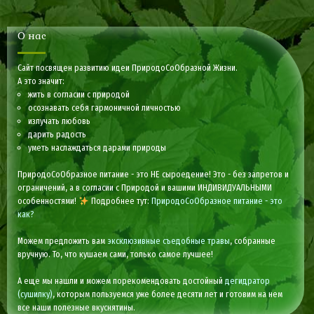
О нас
Сайт посвящен развитию идеи ПриродоСоОбразной Жизни.
А это значит:
жить в согласии с природой
осознавать себя гармоничной личностью
излучать любовь
дарить радость
уметь наслаждаться дарами природы
ПриродоСоОбразное питание - это НЕ сыроедение! Это - без запретов и
ограничений, а в согласии с Природой и вашими ИНДИВИДУАЛЬНЫМИ
особенностями!
Подробнее тут:
ПриродоСоОбразное питание - это
как?
Можем предложить вам
эксклюзивные съедобные травы
, собранные
вручную. То, что кушаем сами, только самое лучшее!
А еще мы нашли и можем порекомендовать достойный
дегидратор
(сушилку)
, которым пользуемся уже более десяти лет и готовим на нем
все наши полезные вкуснятины.