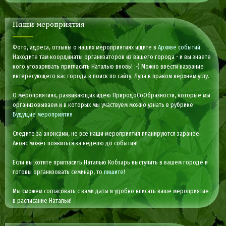
Наши мероприятия
Фото, адреса, отзывы о наших мероприятиях ищите в
Архиве событий
.
Находите там координаты организаторов из вашего города - и вы знаете
кого уговаривать пригласить Наталью вновь! :-) Можно ввести название
интересующего вас города в поиск по сайту. Лупа в правом верхнем углу.
О мероприятиях, развивающих идею ПриродоСоОбразности, которые мы
организовываем и в которых мы участвуем можно узнать в рубрике
Будущие мероприятия
Следите за анонсами, не все наши мероприятия планируются заранее.
Анонс может появиться за неделю до события!
Если вы хотите пригласить Наталью Кобзарь выступить в вашем городе и
готовы организовать семинар, то
пишите
!
Мы сможем согласовать с вами даты и удобно вписать ваше мероприятие
в расписание Натальи!