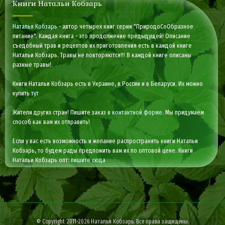
Книги Натальи Кобзарь
Наталья Кобзарь
- автор четырех книг серии "ПриродоСоОбразное
питание". Каждая книга - это продолжение предыдущей! Описание
съедобный трав и рецептов их приготовления есть в каждой книге
Натальи Кобзарь. Травы не повторяются!!! В каждой книге описаны
разные травы!
Книги Натальи Кобзарь есть в Украине, в России и в Беларуси. Их можно
купить
тут
Жители других стран! Пишите заказ
в контактной форме
. Мы придумаем
способ как вам их отправить!
Если у вас есть возможность и желание распространять книги Натальи
Кобзарь, то будем рады предложить вам их по оптовой цене. Книги
Натальи Кобзарь опт:
пишите сюда
© Copyright 2011-2026 Наталья Кобзарь. Все права защищены.