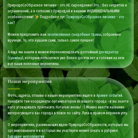
ПриродоСоОбразное питание - это НЕ сыроедение! Это - без запретов и
ограничений, а в согласии с Природой и вашими ИНДИВИДУАЛЬНЫМИ
особенностями!
Подробнее тут:
ПриродоСоОбразное питание - это
как?
Можем предложить вам
эксклюзивные съедобные травы
, собранные
вручную. То, что кушаем сами, только самое лучшее!
А еще мы нашли и можем порекомендовать достойный
дегидратор
(сушилку)
, которым пользуемся уже более десяти лет и готовим на нем
все наши полезные вкуснятины.
Наши мероприятия
Фото, адреса, отзывы о наших мероприятиях ищите в
Архиве событий
.
Находите там координаты организаторов из вашего города - и вы знаете
кого уговаривать пригласить Наталью вновь! :-) Можно ввести название
интересующего вас города в поиск по сайту. Лупа в правом верхнем углу.
О мероприятиях, развивающих идею ПриродоСоОбразности, которые мы
организовываем и в которых мы участвуем можно узнать в рубрике
Будущие мероприятия