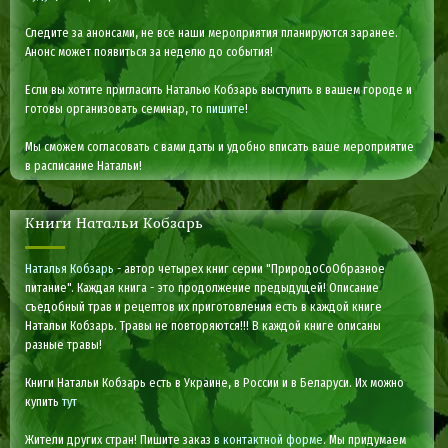
Следите за анонсами, не все наши мероприятия планируются заранее.
Анонс может появиться за неделю до события!
Если вы хотите пригласить Наталью Кобзарь выступить в вашем городе и
готовы организовать семинар, то
пишите
!
Мы сможем согласовать с вами даты и удобно вписать ваше мероприятие
в расписание Натальи!
Книги Натальи Кобзарь
Наталья Кобзарь
- автор четырех книг серии "ПриродоСоОбразное
питание". Каждая книга - это продолжение предыдущей! Описание
съедобный трав и рецептов их приготовления есть в каждой книге
Натальи Кобзарь. Травы не повторяются!!! В каждой книге описаны
разные травы!
Книги Натальи Кобзарь есть в Украине, в России и в Беларуси. Их можно
купить
тут
Жители других стран! Пишите заказ
в контактной форме
. Мы придумаем