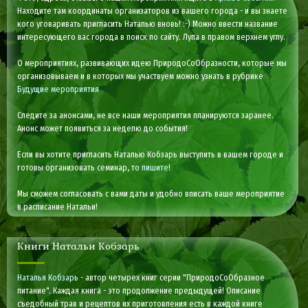
Находите там координаты организаторов из вашего города - и вы знаете
кого уговаривать пригласить Наталью вновь! :-) Можно ввести название
интересующего вас города в поиск по сайту. Лупа в правом верхнем углу.
О мероприятиях, развивающих идею ПриродоСоОбразности, которые мы
организовываем и в которых мы участвуем можно узнать в рубрике
Будущие мероприятия
Следите за анонсами, не все наши мероприятия планируются заранее.
Анонс может появиться за неделю до события!
Если вы хотите пригласить Наталью Кобзарь выступить в вашем городе и
готовы организовать семинар, то
пишите
!
Мы сможем согласовать с вами даты и удобно вписать ваше мероприятие
в расписание Натальи!
Книги Натальи Кобзарь
Наталья Кобзарь
- автор четырех книг серии "ПриродоСоОбразное
питание". Каждая книга - это продолжение предыдущей! Описание
съедобный трав и рецептов их приготовления есть в каждой книге