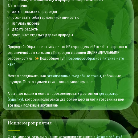
А это значит:
жить в согласии с природой
осознавать себя гармоничной личностью
излучать любовь
дарить радость
уметь наслаждаться дарами природы
ПриродоСоОбразное питание - это НЕ сыроедение! Это - без запретов и
ограничений, а в согласии с Природой и вашими ИНДИВИДУАЛЬНЫМИ
особенностями!
Подробнее тут:
ПриродоСоОбразное питание - это
как?
Можем предложить вам
эксклюзивные съедобные травы
, собранные
вручную. То, что кушаем сами, только самое лучшее!
А еще мы нашли и можем порекомендовать достойный
дегидратор
(сушилку)
, которым пользуемся уже более десяти лет и готовим на нем
все наши полезные вкуснятины.
Наши мероприятия
Фото, адреса, отзывы о наших мероприятиях ищите в
Архиве событий
.