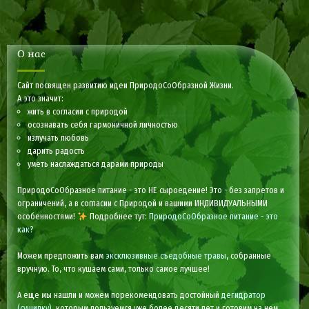
О нас
Сайт посвящен развитию идеи ПриродоСоОбразной Жизни.
А это значит:
жить в согласии с природой
осознавать себя гармоничной личностью
излучать любовь
дарить радость
уметь наслаждаться дарами природы
ПриродоСоОбразное питание - это НЕ сыроедение! Это - без запретов и
ограничений, а в согласии с Природой и вашими ИНДИВИДУАЛЬНЫМИ
особенностями!
Подробнее тут:
ПриродоСоОбразное питание - это
как?
Можем предложить вам
эксклюзивные съедобные травы
, собранные
вручную. То, что кушаем сами, только самое лучшее!
А еще мы нашли и можем порекомендовать достойный
дегидратор
(сушилку)
, которым пользуемся уже более десяти лет и готовим на нем