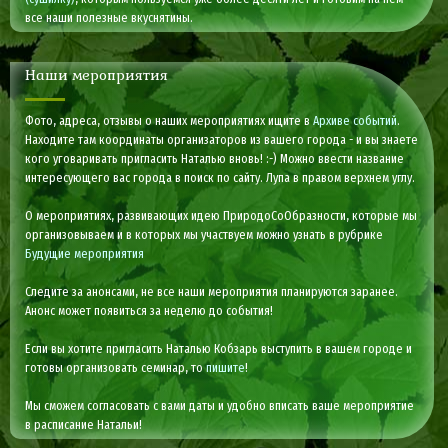
все наши полезные вкуснятины.
Наши мероприятия
Фото, адреса, отзывы о наших мероприятиях ищите в
Архиве событий
.
Находите там координаты организаторов из вашего города - и вы знаете
кого уговаривать пригласить Наталью вновь! :-) Можно ввести название
интересующего вас города в поиск по сайту. Лупа в правом верхнем углу.
О мероприятиях, развивающих идею ПриродоСоОбразности, которые мы
организовываем и в которых мы участвуем можно узнать в рубрике
Будущие мероприятия
Следите за анонсами, не все наши мероприятия планируются заранее.
Анонс может появиться за неделю до события!
Если вы хотите пригласить Наталью Кобзарь выступить в вашем городе и
готовы организовать семинар, то
пишите
!
Мы сможем согласовать с вами даты и удобно вписать ваше мероприятие
в расписание Натальи!