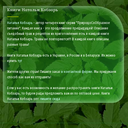
Книги Натальи Кобзарь
Наталья Кобзарь
- автор четырех книг серии "ПриродоСоОбразное
питание". Каждая книга - это продолжение предыдущей! Описание
съедобный трав и рецептов их приготовления есть в каждой книге
Натальи Кобзарь. Травы не повторяются!!! В каждой книге описаны
разные травы!
Книги Натальи Кобзарь есть в Украине, в России и в Беларуси. Их можно
купить
тут
Жители других стран! Пишите заказ
в контактной форме
. Мы придумаем
способ как вам их отправить!
Если у вас есть возможность и желание распространять книги Натальи
Кобзарь, то будем рады предложить вам их по оптовой цене. Книги
Натальи Кобзарь опт:
пишите сюда