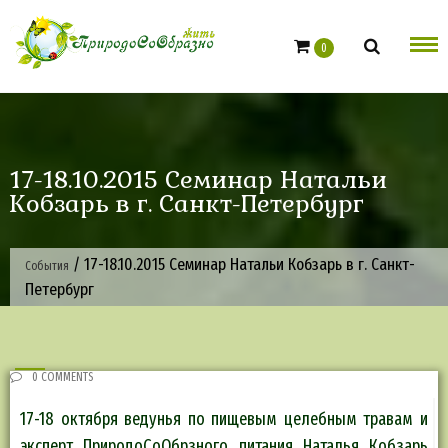
Skip
to
0
content
17-18.10.2015 Семинар Натальи
Кобзарь в г. Санкт-Петербург
/
17-18.10.2015 Семинар Натальи Кобзарь в г. Санкт-
События
Петербург
0 COMMENTS
17-18 октября ведунья по пищевым целебным травам и
эксперт ПриродоСоОбрзного питания Наталья Кобзарь