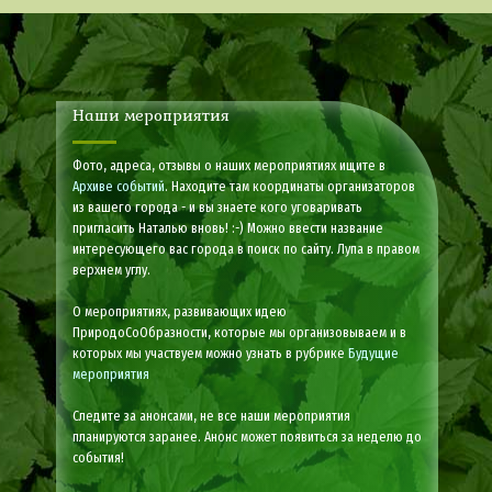
Наши мероприятия
Фото, адреса, отзывы о наших мероприятиях ищите в
Архиве событий
. Находите там координаты организаторов
из вашего города - и вы знаете кого уговаривать
пригласить Наталью вновь! :-) Можно ввести название
интересующего вас города в поиск по сайту. Лупа в правом
верхнем углу.
О мероприятиях, развивающих идею
ПриродоСоОбразности, которые мы организовываем и в
которых мы участвуем можно узнать в рубрике
Будущие
мероприятия
Следите за анонсами, не все наши мероприятия
планируются заранее. Анонс может появиться за неделю до
события!